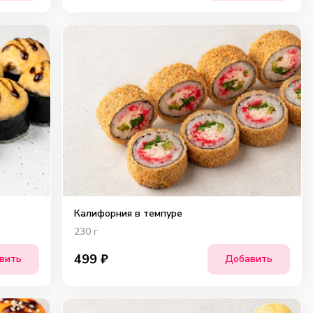
Калифорния в темпуре
230
г
499
₽
вить
Добавить