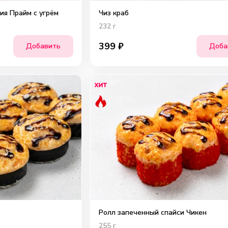
я Прайм с угрём
Чиз краб
232
г
399
₽
Добавить
Доба
Ролл запеченный спайси Чикен
255
г