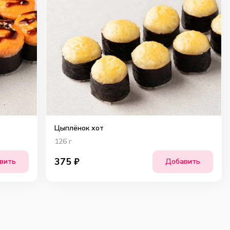
Цыплёнок хот
126
г
375
₽
вить
Добавить