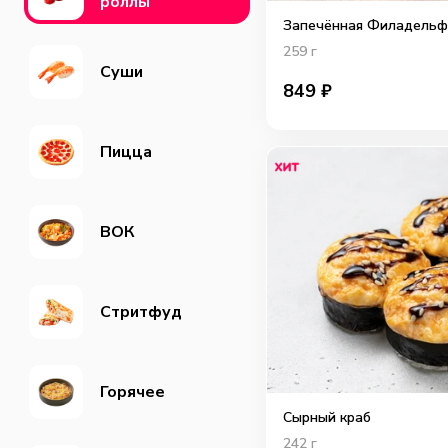
роллы
Запечённая Филадельфи
259
г
Суши
849
₽
Пицца
ВОК
Cтритфуд
Горячее
Сырный краб
242
г