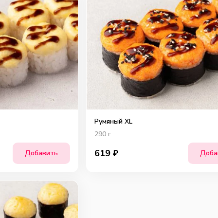
Румяный XL
290
г
619
₽
Добавить
Доба