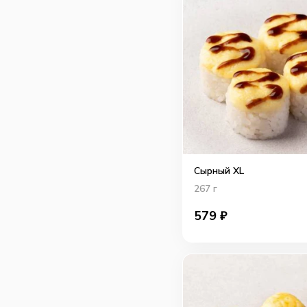
Сырный XL
267
г
579
₽