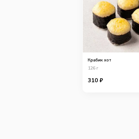
Крабик хот
126
г
310
₽