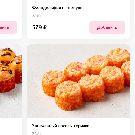
Филадельфия в темпуре
238
г
579
₽
вить
Добавить
Запечённый лосось терияки
217
г