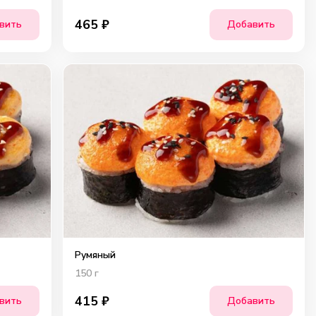
465
₽
вить
Добавить
Румяный
150
г
415
₽
вить
Добавить