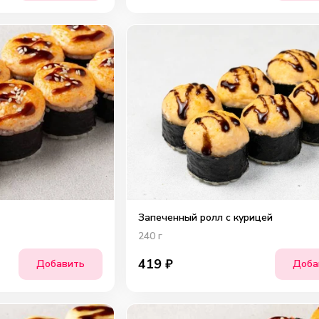
Запеченный ролл с курицей
240
г
419
₽
Добавить
Доба