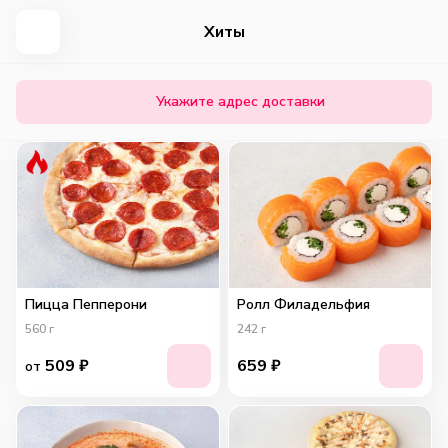
Хиты
Укажите адрес доставки
Пицца Пепперони
Ролл Филадельфия
560
г
242
г
509
₽
659
₽
от