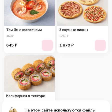
Том Ям с креветками
3 вкусные пиццы
360
г
1240
г
645
₽
1 879
₽
Калифорния в темпуре
230
г
На этом сайте используются файлы
499
₽