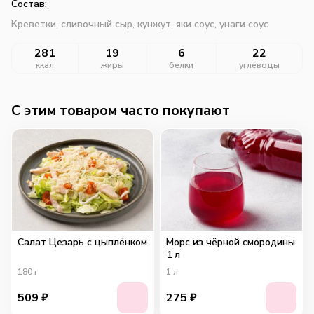
Состав:
Креветки, сливочный сыр, кунжут, яки соус, унаги соус
281
19
6
22
ккал
жиры
белки
углеводы
C этим товаром часто покупают
Салат Цезарь с цыплёнком
Морс из чёрной смородины
1 л
180
г
1
л
509
₽
275
₽