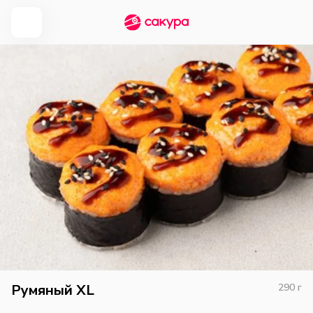
Румяный XL
290
г