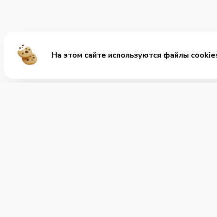
На этом сайте используются файлы cookie
М
1+1
+7 (863) 303-50-50
Рол
Позвонить нам
ВОК
Часы работы:
Суп
круглосуточно
Доп