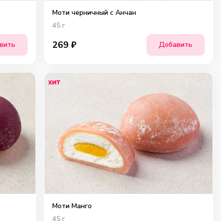
Моти черничный с Анчан
45
г
269
₽
вить
Добавить
Моти Манго
45
г