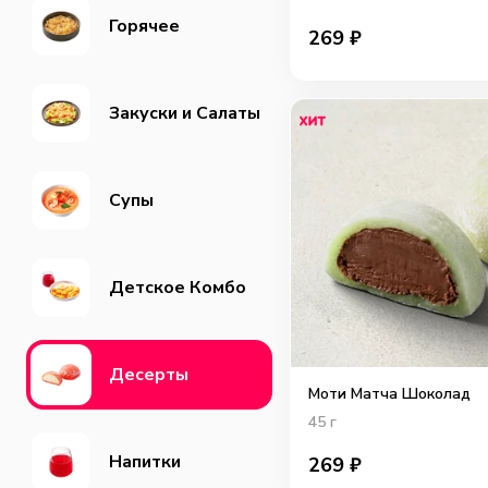
Горячее
269
₽
Закуски и Салаты
Супы
Детское Комбо
Десерты
Моти Матча Шоколад
45
г
Напитки
269
₽