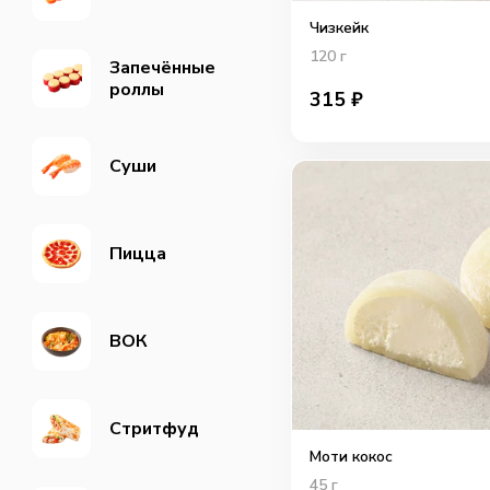
Чизкейк
120
г
Запечённые
роллы
315
₽
Суши
Пицца
ВОК
Cтритфуд
Моти кокос
45
г