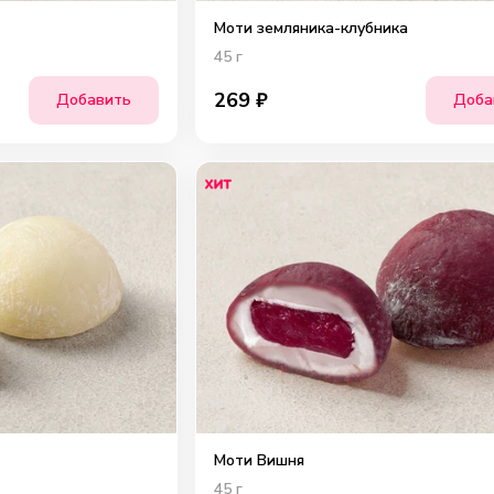
Моти земляника-клубника
45
г
269
₽
Добавить
Доба
Моти Вишня
45
г