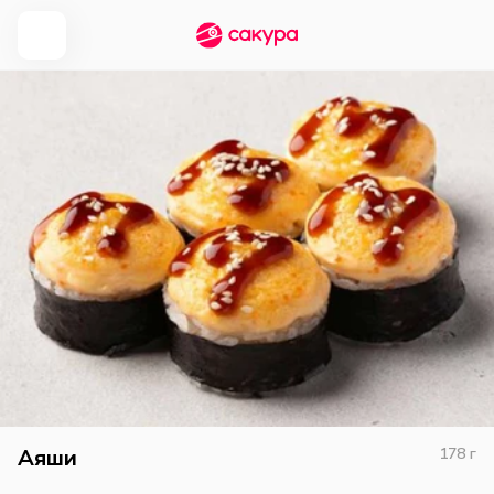
Аяши
178
г