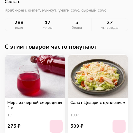
Состав:
Краб-крем, омлет, кунжут, унаги соус, сырный соус
288
17
5
27
ккал
жиры
белки
углеводы
C этим товаром часто покупают
Морс из чёрной смородины
Салат Цезарь с цыплёнком
1 л
1
л
180
г
275
₽
509
₽