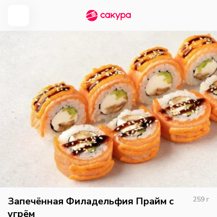
Запечённая Филадельфия Прайм с
259
г
угрём