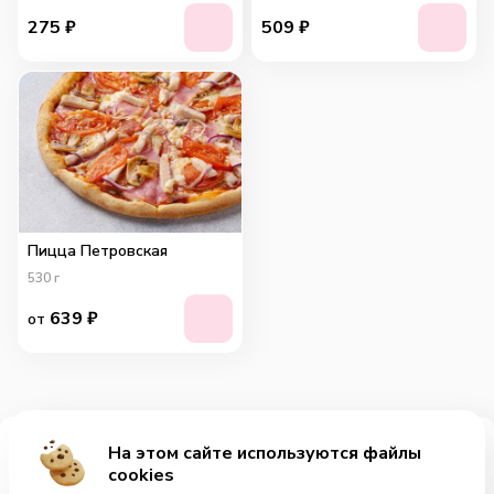
275
₽
509
₽
Пицца Петровская
530
г
639
₽
от
На этом сайте используются файлы
Добавить за 849₽
cookies