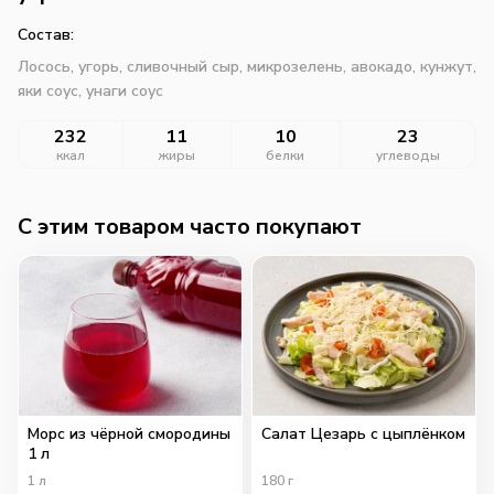
Состав:
Лосось, угорь, сливочный сыр, микрозелень, авокадо, кунжут,
яки соус, унаги соус
232
11
10
23
ккал
жиры
белки
углеводы
C этим товаром часто покупают
Морс из чёрной смородины
Салат Цезарь с цыплёнком
1 л
1
л
180
г