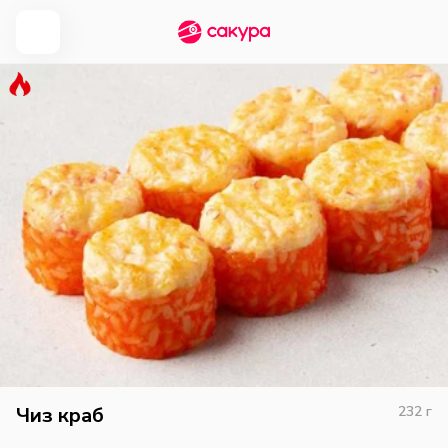
Чиз краб
232
г