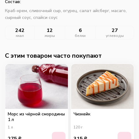
Состав:
Краб-крем, сливочный сыр, огурец, салат айсберг, масаго,
сырный соус, спайси соус
242
12
6
27
ккал
жиры
белки
углеводы
C этим товаром часто покупают
Морс из чёрной смородины
Чизкейк
1 л
1
л
120
г
275
₽
315
₽