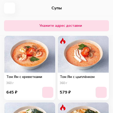
Супы
Укажите адрес доставки
Том Ям с креветками
Том Ям с цыплёнком
360
г
360
г
645
₽
579
₽