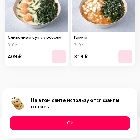
Сливочный суп с лососем
Кимчи
310
г
310
г
409
₽
319
₽
На этом сайте используются файлы
cookies
Оk
Меню
Акции
Профиль
Корзина