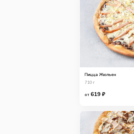
Пицца Жюльен
710
г
619
₽
от