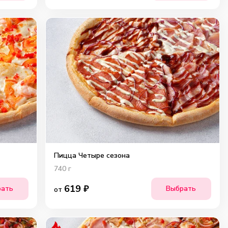
Пицца Четыре сезона
740
г
619
₽
рать
Выбрать
от