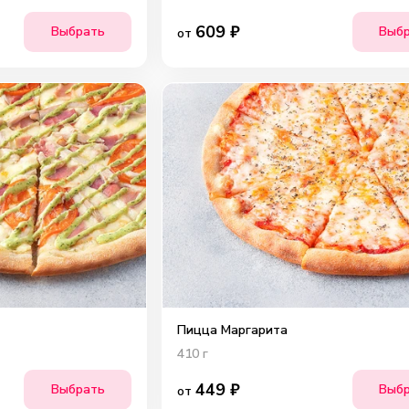
609
₽
Выбрать
Выб
от
Пицца Маргарита
410
г
449
₽
Выбрать
Выб
от