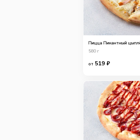
Пицца Пикантный цыплё
580
г
519
₽
от