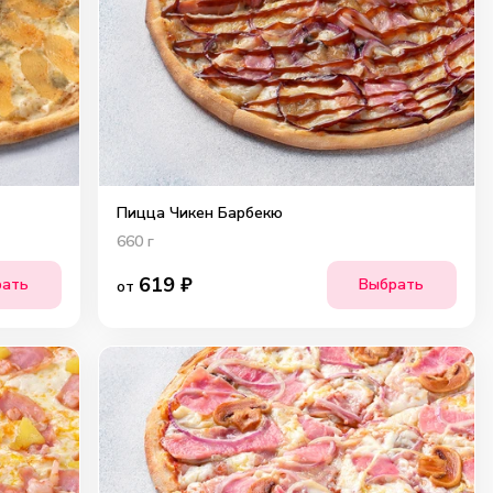
Пицца Чикен Барбекю
660
г
619
₽
рать
Выбрать
от