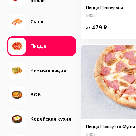
роллы
Пицца Пепперони
560
г
Суши
479
₽
от
Пицца
Римская пицца
ВОК
Корейская кухня
Пицца Прошутто Фунги
580
г