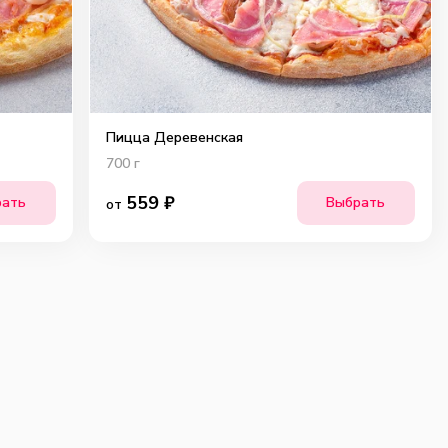
Пицца Деревенская
700
г
559
₽
рать
Выбрать
от