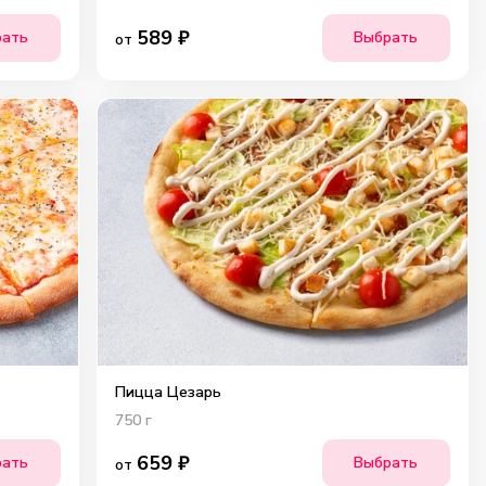
589
₽
рать
Выбрать
от
Пицца Цезарь
750
г
659
₽
рать
Выбрать
от