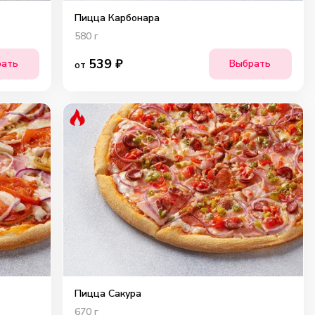
Пицца Карбонара
580
г
539
₽
рать
Выбрать
от
Пицца Сакура
670
г