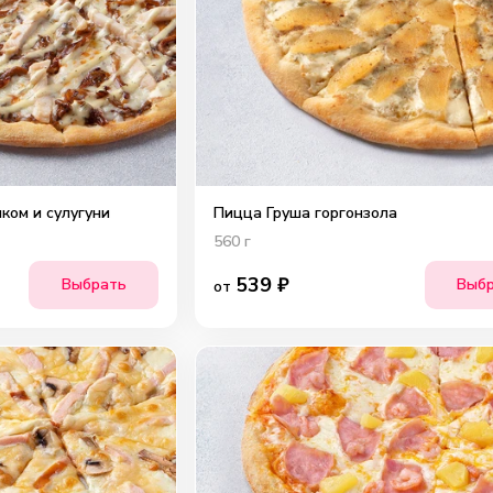
ком и сулугуни
Пицца Груша горгонзола
560
г
539
₽
Выбрать
Выб
от