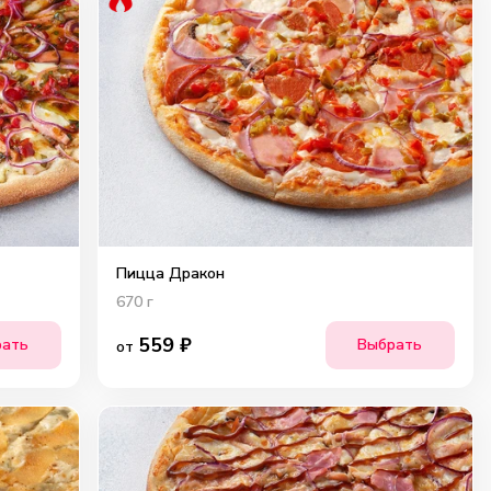
Пицца Дракон
670
г
559
₽
рать
Выбрать
от