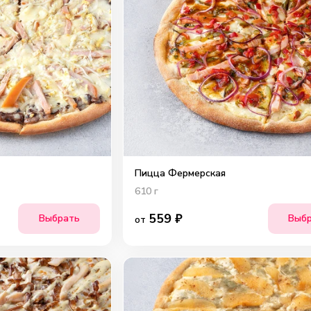
Пицца Фермерская
610
г
559
₽
Выбрать
Выб
от