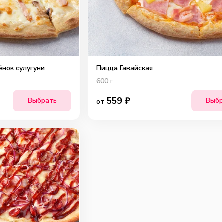
нок сулугуни
Пицца Гавайская
600
г
559
₽
Выбрать
Выб
от