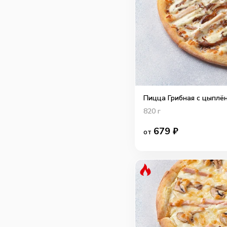
Пицца Грибная с цыплён
820
г
679
₽
от