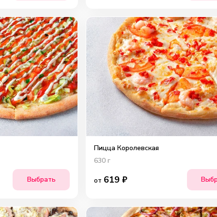
Пицца Королевская
630
г
619
₽
Выбрать
Выб
от