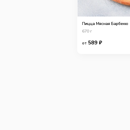
Пицца Мясная Барбекю
670
г
589
₽
от