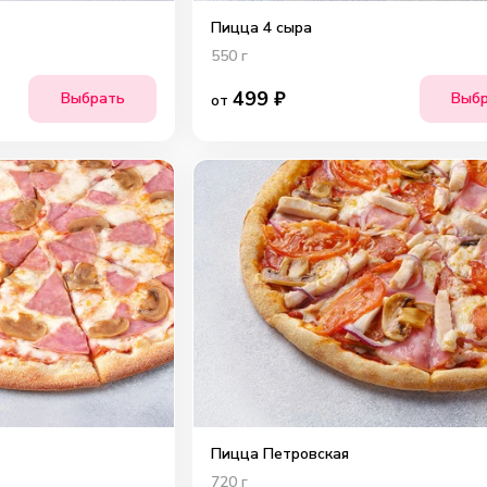
Пицца 4 сыра
550
г
499
₽
Выбрать
Выб
от
Пицца Петровская
720
г