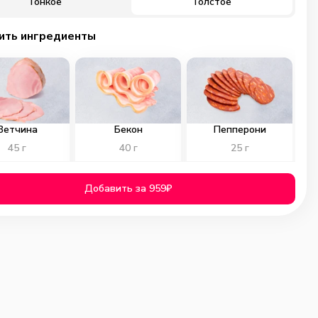
Тонкое
Толстое
ить ингредиенты
Ветчина
Бекон
Пепперони
45
г
40
г
25
г
129
₽
129
₽
129
₽
Добавить за 959₽
0
0
0
ичьи колбаски
Куриное филе
Помидоры
40
г
40
г
40
г