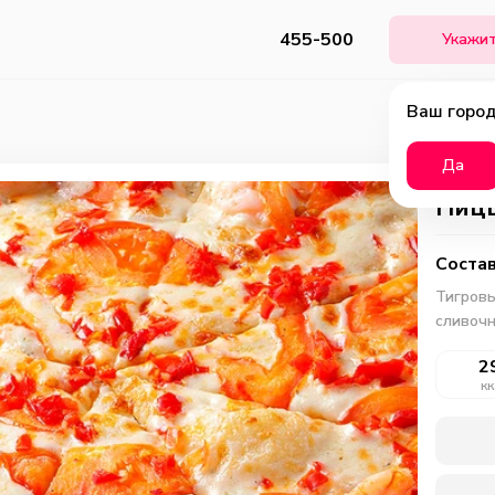
455-500
Укажит
Ваш город
Да
Пицц
Состав
Тигровы
сливочн
2
кк