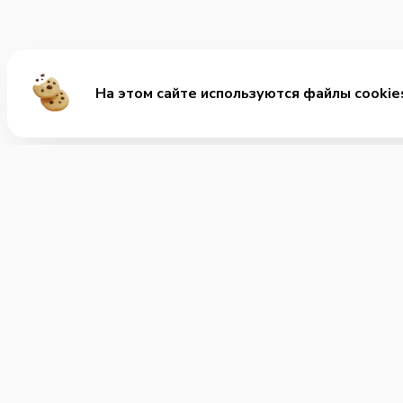
На этом сайте используются файлы cookie
М
Хит
455-500
Зап
Позвонить нам
ВОК
Часы работы:
Зак
круглосуточно
Нап