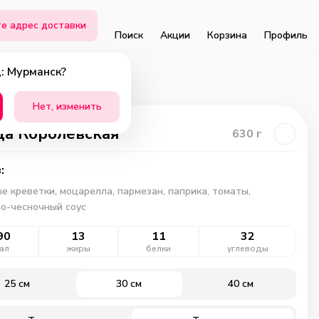
е адрес доставки
Поиск
Акции
Корзина
Профиль
: Мурманск?
Нет, изменить
а Королевская
630
г
:
е креветки, моцарелла, пармезан, паприка, томаты,
о-чесночный соус
90
13
11
32
ал
жиры
белки
углеводы
25 см
30 см
40 см