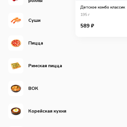
роллы
Детское комбо классик
195
г
Суши
589
₽
Пицца
Римская пицца
ВОК
Корейская кухня