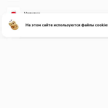
Напитки
На этом сайте используются файлы cookie
Дополнительно
М
Хит
455-500
Зап
Позвонить нам
ВОК
Часы работы:
Зак
круглосуточно
Нап