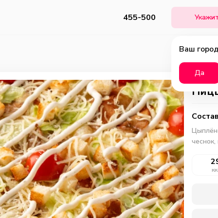
455-500
Укажит
Ваш город
Да
Пицц
Состав
Цыплёно
чеснок,
2
кк