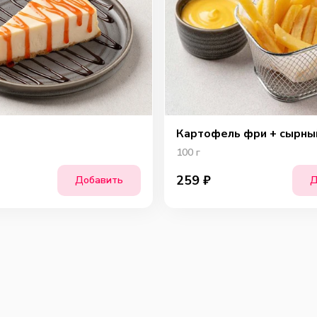
Ша
Картофель фри + сырны
100
г
259
₽
Добавить
Д
Сы