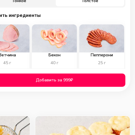
Тонкое
Толстое
ить ингредиенты
Ветчина
Бекон
Пепперони
45
г
40
г
25
г
129
₽
129
₽
129
₽
Добавить за 999₽
0
0
0
ичьи колбаски
Куриное филе
Помидоры
40
г
40
г
40
г