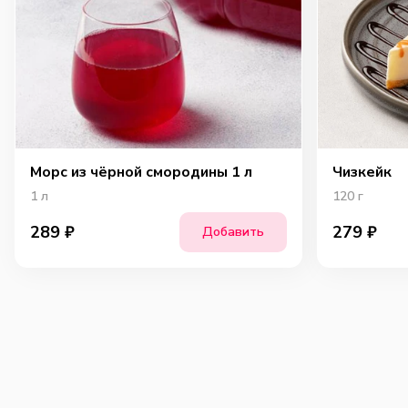
Морс из чёрной смородины 1 л
Чизкейк
1
л
120
г
289
₽
279
₽
Добавить