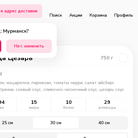
е адрес доставки
Поиск
Акции
Корзина
Профиль
: Мурманск?
Нет, изменить
а Цезарь
750
г
:
к, моцарелла, пармезан, томаты черри, салат айсберг,
 гренки, соевый соус, сливочно-чесночный соус, цезарь соус
94
15
10
29
ал
жиры
белки
углеводы
25 см
30 см
40 см