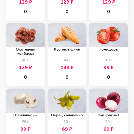
129
₽
129
₽
129
₽
0
0
0
Охотничьи
Куриное филе
Помидоры
колбаски
40
г
40
г
40
г
129
₽
149
₽
99
₽
0
0
0
Шампиньоны
Перец халапеньо
Лук красный
25
г
10
г
20
г
99
₽
69
₽
69
₽