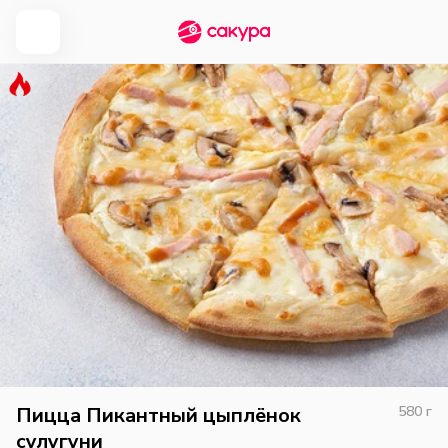
Пицца Пикантный цыплёнок
580
г
сулугуни