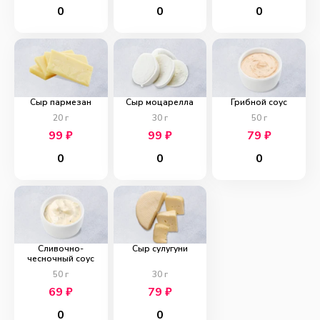
0
0
0
Сыр пармезан
Сыр моцарелла
Грибной соус
20
г
30
г
50
г
99
₽
99
₽
79
₽
0
0
0
Сливочно-
Сыр сулугуни
чесночный соус
50
г
30
г
69
₽
79
₽
0
0