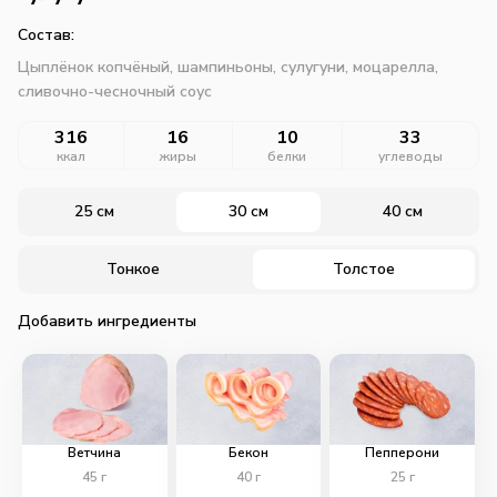
Состав:
Цыплёнок копчёный, шампиньоны, сулугуни, моцарелла,
сливочно-чесночный соус
316
16
10
33
ккал
жиры
белки
углеводы
25 см
30 см
40 см
Тонкое
Толстое
Добавить ингредиенты
Ветчина
Бекон
Пепперони
45
г
40
г
25
г