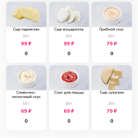
Сыр пармезан
Сыр моцарелла
Грибной соус
20
г
30
г
50
г
99
₽
99
₽
79
₽
0
0
0
Сливочно-
Соус для пиццы
Сыр сулугуни
чесночный соус
50
г
50
г
30
г
69
₽
69
₽
79
₽
0
0
0