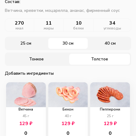
Состав:
Ветчина, креветки, моцарелла, ананас, фирменный соус
270
11
10
34
ккал
жиры
белки
углеводы
25 см
30 см
40 см
Тонкое
Толстое
Добавить ингредиенты
Ветчина
Бекон
Пепперони
45
г
40
г
25
г
129
₽
129
₽
129
₽
0
0
0