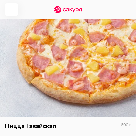
Пицца Гавайская
600
г