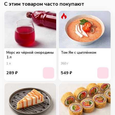
C этим товаром часто покупают
Морс из чёрной смородины
Том Ям с цыплёнком
1 л
1
л
360
г
289
₽
549
₽