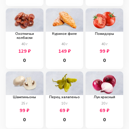
Охотничьи
Куриное филе
Помидоры
колбаски
40
г
40
г
40
г
129
₽
149
₽
99
₽
0
0
0
Шампиньоны
Перец халапеньо
Лук красный
25
г
10
г
20
г
99
₽
69
₽
69
₽
0
0
0