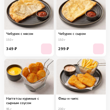
Чебурек с мясом
Чебурек с сыром
150
г
150
г
349
₽
299
₽
Наггетсы куриные с
Фиш-н-чипс
сырным соусом
95
г
230
г