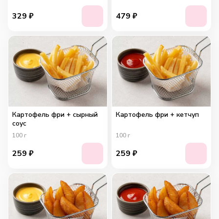
329
₽
479
₽
Картофель фри + сырный
Картофель фри + кетчуп
соус
100
г
100
г
259
₽
259
₽