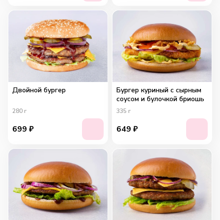
Двойной бургер
Бургер куриный с сырным
соусом и булочкой бриошь
280
г
335
г
699
₽
649
₽