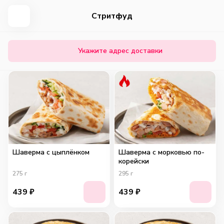
Cтритфуд
Укажите адрес доставки
Шаверма с цыплёнком
Шаверма с морковью по-
корейски
275
г
295
г
439
₽
439
₽