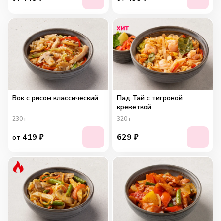
Вок с рисом классический
Пад Тай с тигровой
креветкой
230
г
320
г
419
₽
629
₽
от