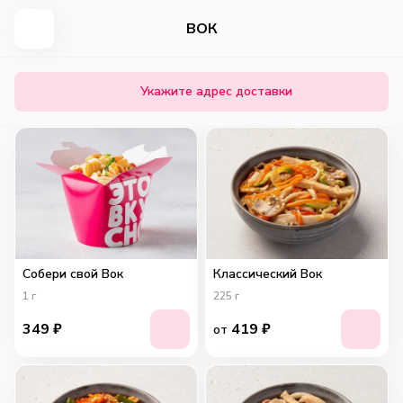
ВОК
Укажите адрес доставки
Собери свой Вок
Классический Вок
1
г
225
г
349
₽
419
₽
от