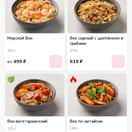
Морской Вок
Вок сырный с цыплёнком и
грибами
310
г
370
г
499
₽
619
₽
от
Вок вегетарианский
Вок по-китайски
225
г
190
г