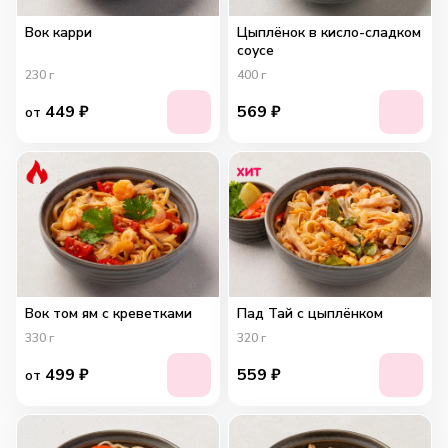
Вок карри
Цыплёнок в кисло-сладком
соусе
230
г
400
г
449
₽
569
₽
от
Вок том ям с креветками
Пад Тай с цыплёнком
330
г
320
г
499
₽
559
₽
от