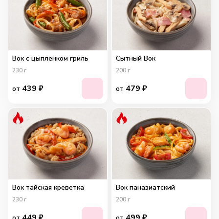
Вок с цыплёнком гриль
Сытный Вок
230
г
200
г
439
₽
479
₽
от
от
Вок тайская креветка
Вок паназиатский
230
г
200
г
449
₽
499
₽
от
от