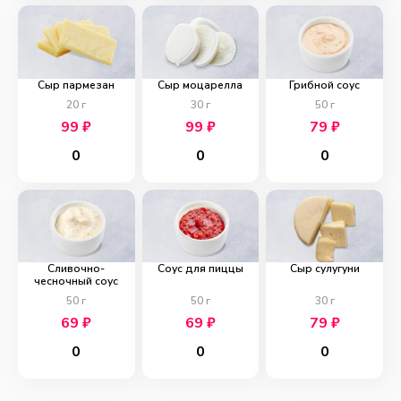
Сыр пармезан
Сыр моцарелла
Грибной соус
20
г
30
г
50
г
99
₽
99
₽
79
₽
0
0
0
Сливочно-
Соус для пиццы
Сыр сулугуни
чесночный соус
50
г
50
г
30
г
69
₽
69
₽
79
₽
0
0
0