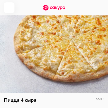
Пицца 4 сыра
550
г