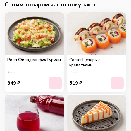
C этим товаром часто покупают
Ролл Филадельфия Гурман
Салат Цезарь с
креветками
266
г
180
г
849
₽
519
₽