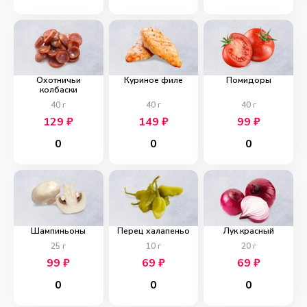
Охотничьи
Куриное филе
Помидоры
колбаски
40
г
40
г
40
г
129
₽
149
₽
99
₽
0
0
0
Шампиньоны
Перец халапеньо
Лук красный
25
г
10
г
20
г
99
₽
69
₽
69
₽
0
0
0