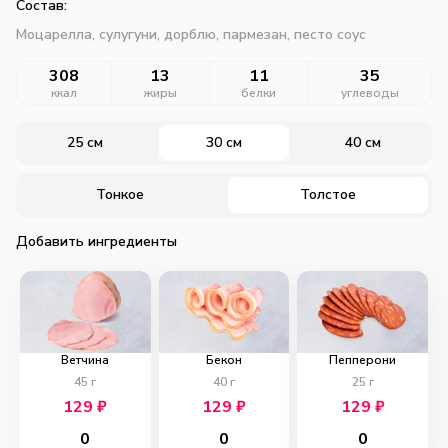
Состав:
Моцарелла, сулугуни, дорблю, пармезан, песто соус
308
13
11
35
ккал
жиры
белки
углеводы
25 см
30 см
40 см
Тонкое
Толстое
Добавить ингредиенты
Ветчина
Бекон
Пепперони
45
г
40
г
25
г
129
₽
129
₽
129
₽
0
0
0