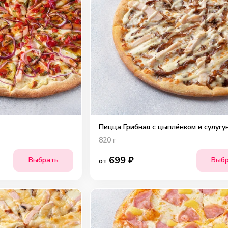
Пицца Грибная с цыплёнком и сулугу
820
г
699
₽
Выбрать
Выб
от