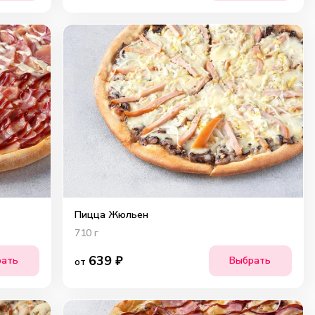
Пицца Жюльен
710
г
639
₽
рать
Выбрать
от