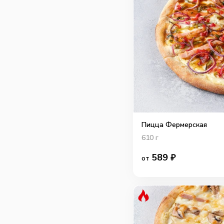
Пицца Фермерская
610
г
589
₽
от