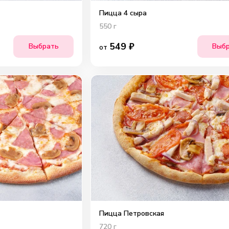
Пицца 4 сыра
550
г
549
₽
Выбрать
Выб
от
Пицца Петровская
720
г