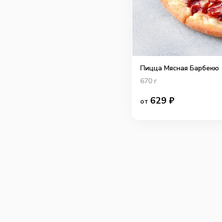
Пицца Мясная Барбекю
670
г
629
₽
от