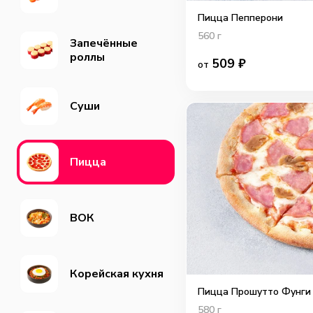
Пицца Пепперони
560
г
Запечённые
роллы
509
₽
от
Суши
Пицца
ВОК
Корейская кухня
Пицца Прошутто Фунги
580
г