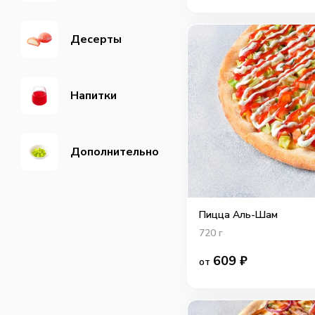
Десерты
Напитки
Дополнительно
Пицца Аль-Шам
720
г
609
₽
от