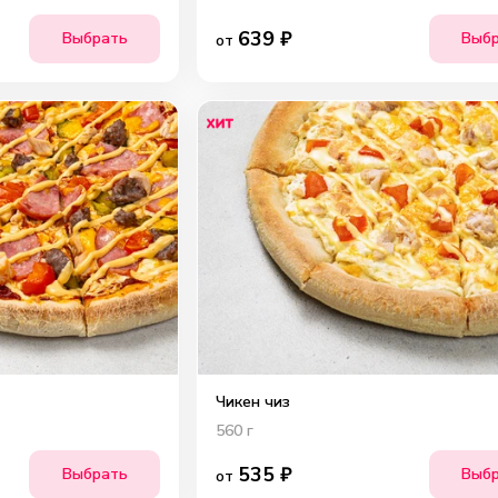
639
₽
Выбрать
Выб
от
Чикен чиз
560
г
535
₽
Выбрать
Выб
от