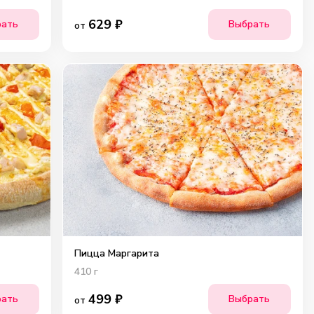
629
₽
рать
Выбрать
от
Пицца Маргарита
410
г
499
₽
рать
Выбрать
от