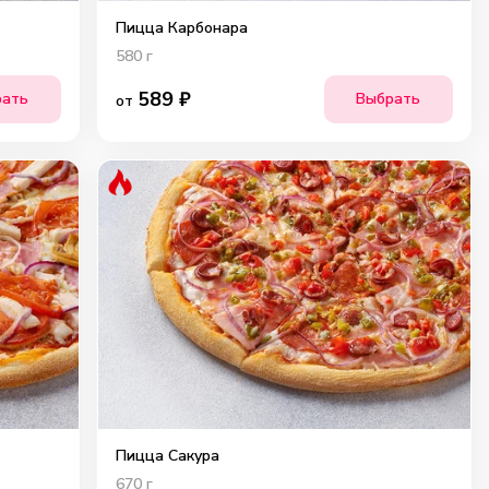
Пицца Карбонара
580
г
589
₽
рать
Выбрать
от
Пицца Сакура
670
г