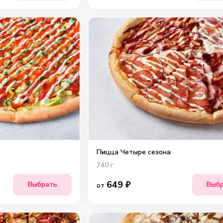
Пицца Четыре сезона
740
г
649
₽
Выбрать
Выб
от