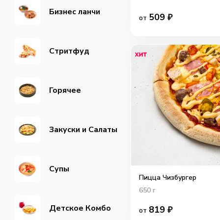
Бизнес ланчи
509
₽
от
Cтритфуд
Горячее
Закуски и Салаты
Супы
Пицца Чизбургер
650
г
Детское Комбо
819
₽
от