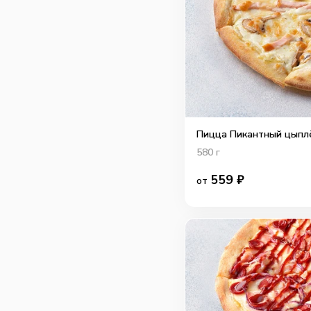
Пицца Пикантный цыплё
580
г
559
₽
от