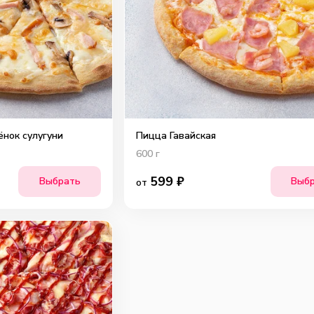
нок сулугуни
Пицца Гавайская
600
г
599
₽
Выбрать
Выб
от