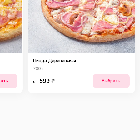
Пицца Деревенская
700
г
599
₽
рать
Выбрать
от