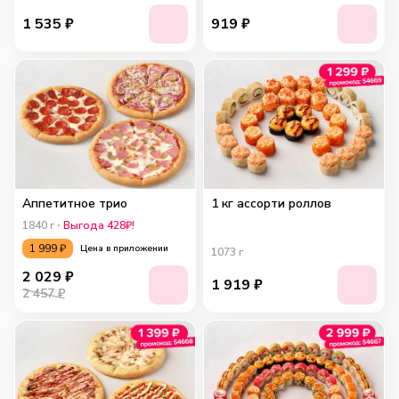
1 535
₽
919
₽
Аппетитное трио
1 кг ассорти роллов
1840
г
Выгода 428₽!
1 999
₽
Цена в приложении
1073
г
2 029
₽
1 919
₽
2 457 ₽