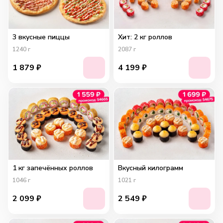
3 вкусные пиццы
Хит: 2 кг роллов
1240
г
2087
г
1 879
₽
4 199
₽
1 кг запечённых роллов
Вкусный килограмм
1046
г
1021
г
2 099
₽
2 549
₽