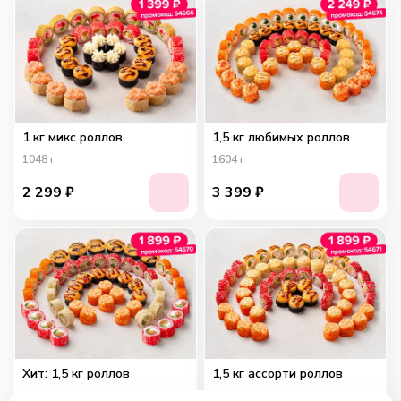
1 кг микс роллов
1,5 кг любимых роллов
1048
г
1604
г
2 299
₽
3 399
₽
Хит: 1,5 кг роллов
1,5 кг ассорти роллов
1589
г
1505
г