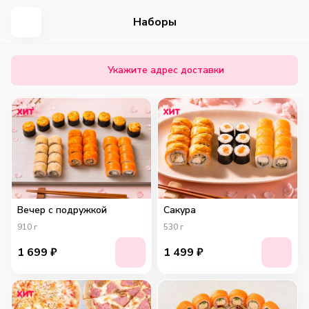
Наборы
Укажите адрес доставки
Вечер с подружкой
Сакура
910
г
530
г
1 699
₽
1 499
₽