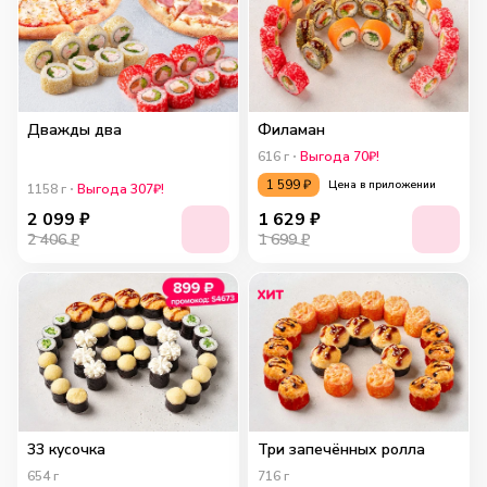
Дважды два
Филаман
616
г
Выгода 70₽!
1 599
₽
Цена в приложении
1158
г
Выгода 307₽!
2 099
₽
1 629
₽
2 406 ₽
1 699 ₽
33 кусочка
Три запечённых ролла
654
г
716
г