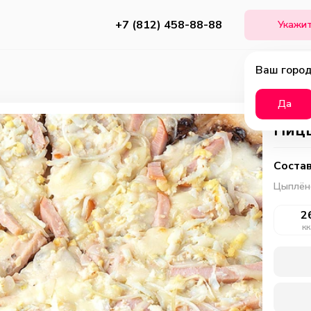
+7 (812) 458-88-88
Укажит
Ваш город
Да
Пиц
Состав
Цыплёно
2
кк