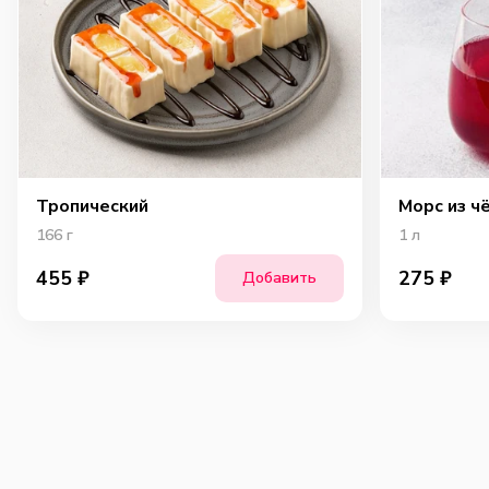
Тропический
Морс из ч
166
г
1
л
455
₽
275
₽
Добавить