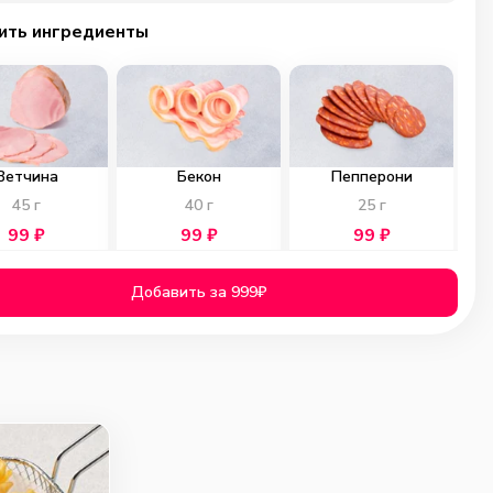
ить ингредиенты
Ветчина
Бекон
Пепперони
45
г
40
г
25
г
99
₽
99
₽
99
₽
0
0
0
Добавить за 999₽
ичьи колбаски
Куриное филе
Помидоры
40
г
40
г
40
г
99
₽
119
₽
69
₽