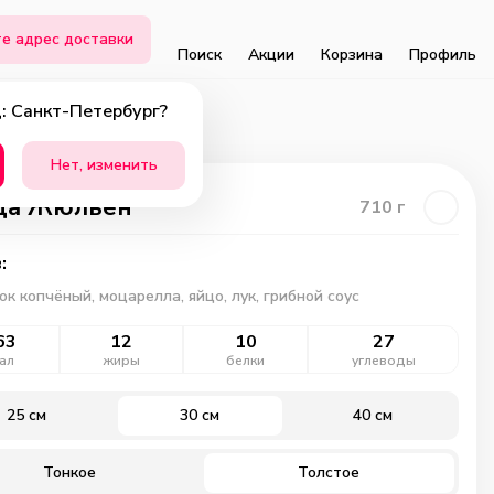
е адрес доставки
Поиск
Акции
Корзина
Профиль
: Санкт-Петербург?
Нет, изменить
ца Жюльен
710
г
:
к копчёный, моцарелла, яйцо, лук, грибной соус
63
12
10
27
ал
жиры
белки
углеводы
25 см
30 см
40 см
Тонкое
Толстое