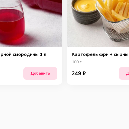
Ша
ёрной смородины 1 л
Картофель фри + сырны
100
г
249
₽
Добавить
Д
Сы