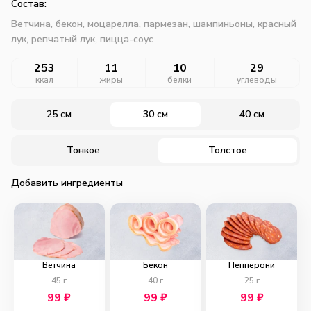
Состав:
Ветчина, бекон, моцарелла, пармезан, шампиньоны, красный
лук, репчатый лук, пицца-соус
253
11
10
29
ккал
жиры
белки
углеводы
25 см
30 см
40 см
Тонкое
Толстое
Добавить ингредиенты
Ветчина
Бекон
Пепперони
45
г
40
г
25
г
99
₽
99
₽
99
₽