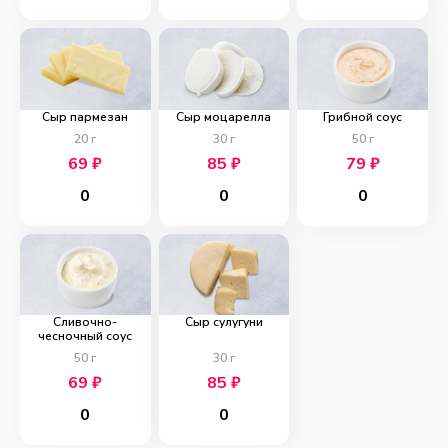
Сыр пармезан
Сыр моцарелла
Грибной соус
20
г
30
г
50
г
69
₽
85
₽
79
₽
0
0
0
Сливочно-
Сыр сулугуни
чесночный соус
50
г
30
г
69
₽
85
₽
0
0