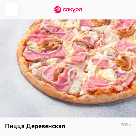
Пицца Деревенская
700
г