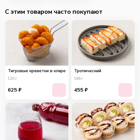
C этим товаром часто покупают
Тигровые креветки в кляре
Тропический
120
г
166
г
625
₽
455
₽