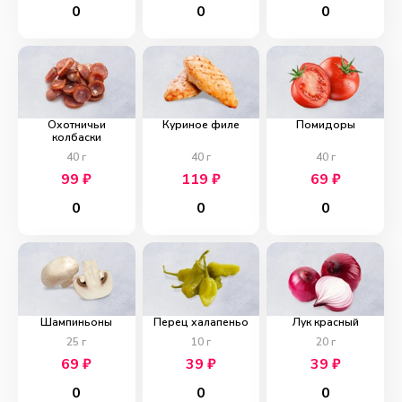
0
0
0
Охотничьи
Куриное филе
Помидоры
колбаски
40
г
40
г
40
г
99
₽
119
₽
69
₽
0
0
0
Шампиньоны
Перец халапеньо
Лук красный
25
г
10
г
20
г
69
₽
39
₽
39
₽
0
0
0