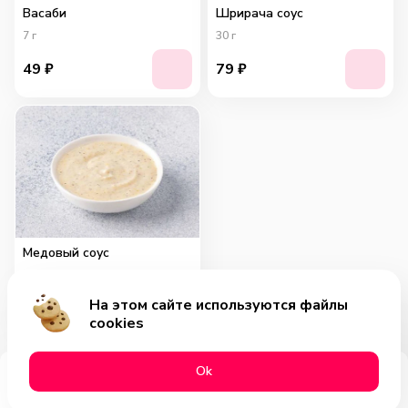
Васаби
Шрирача соус
7
г
30
г
49
₽
79
₽
Медовый соус
30
г
На этом сайте используются файлы
79
₽
cookies
Оk
Меню
Акции
Профиль
Корзина