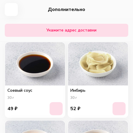
Дополнительно
Укажите адрес доставки
Соевый соус
Имбирь
30
г
30
г
49
₽
52
₽