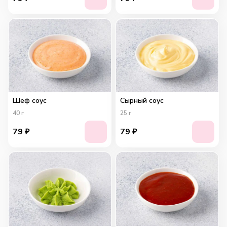
Шеф соус
Сырный соус
40
г
25
г
79
₽
79
₽