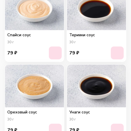
Спайси соус
Терияки соус
30
г
30
г
79
₽
79
₽
Ореховый соус
Унаги соус
30
г
30
г
79
₽
79
₽