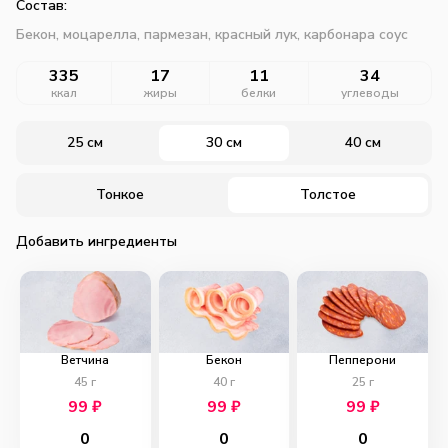
Состав:
Бекон, моцарелла, пармезан, красный лук, карбонара соус
335
17
11
34
ккал
жиры
белки
углеводы
25 см
30 см
40 см
Тонкое
Толстое
Добавить ингредиенты
Ветчина
Бекон
Пепперони
45
г
40
г
25
г
99
₽
99
₽
99
₽
0
0
0