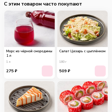
C этим товаром часто покупают
Морс из чёрной смородины
Салат Цезарь с цыплёнком
1 л
1
л
180
г
275
₽
509
₽