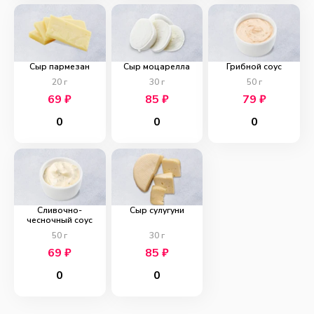
Сыр пармезан
Сыр моцарелла
Грибной соус
20
г
30
г
50
г
69
₽
85
₽
79
₽
0
0
0
Сливочно-
Сыр сулугуни
чесночный соус
50
г
30
г
69
₽
85
₽
0
0