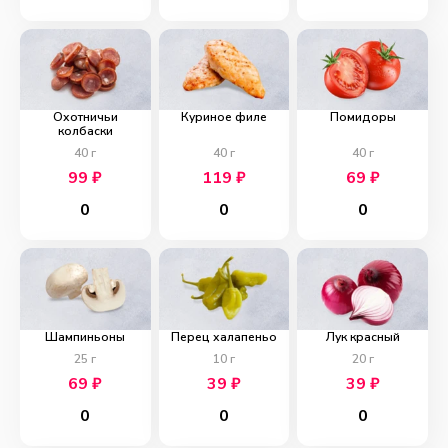
Охотничьи
Куриное филе
Помидоры
колбаски
40
г
40
г
40
г
99
₽
119
₽
69
₽
0
0
0
Шампиньоны
Перец халапеньо
Лук красный
25
г
10
г
20
г
69
₽
39
₽
39
₽
0
0
0