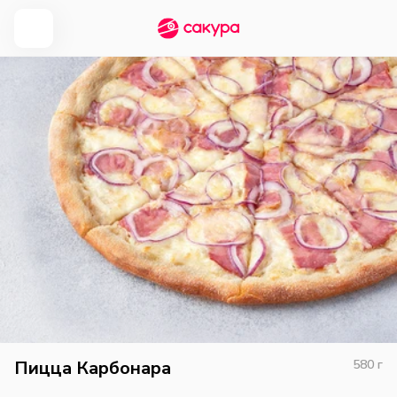
Пицца Карбонара
580
г