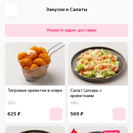
Закуски и Салаты
Укажите адрес доставки
Тигровые креветки в кляре
Салат Цезарь с
креветками
120
г
180
г
625
₽
569
₽