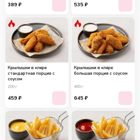
389
₽
535
₽
Крылышки в кляре
Крылышки в кляре
стандартная порция с
большая порция с соусом
соусом
200
г
400
г
459
₽
645
₽