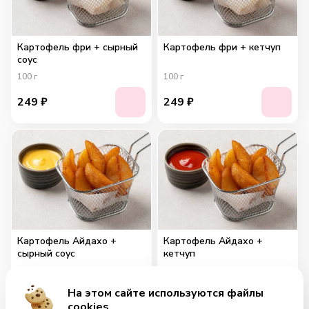
Картофель фри + сырный
Картофель фри + кетчуп
соус
100
г
100
г
249
₽
249
₽
Картофель Айдахо +
Картофель Айдахо +
сырный соус
кетчуп
100
г
100
г
На этом сайте используются файлы
259
₽
259
₽
cookies