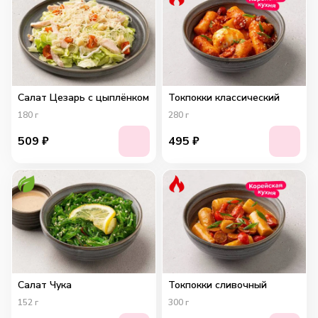
Салат Цезарь с цыплёнком
Токпокки классический
180
г
280
г
509
₽
495
₽
Салат Чука
Токпокки сливочный
152
г
300
г