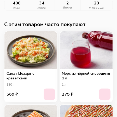
408
34
2
23
ккал
жиры
белки
углеводы
C этим товаром часто покупают
Салат Цезарь с
Морс из чёрной смородины
креветками
1 л
180
г
1
л
569
₽
275
₽