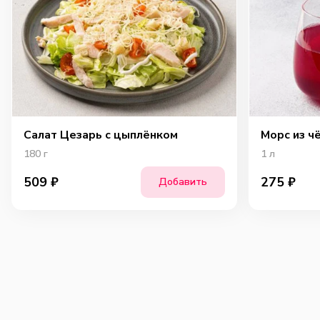
Салат Цезарь с цыплёнком
Морс из ч
180
г
1
л
509
₽
275
₽
Добавить