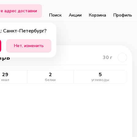
е адрес доставки
Поиск
Акции
Корзина
Профиль
: Санкт-Петербург?
Нет, изменить
ирь
30
г
29
2
5
ккал
белки
углеводы