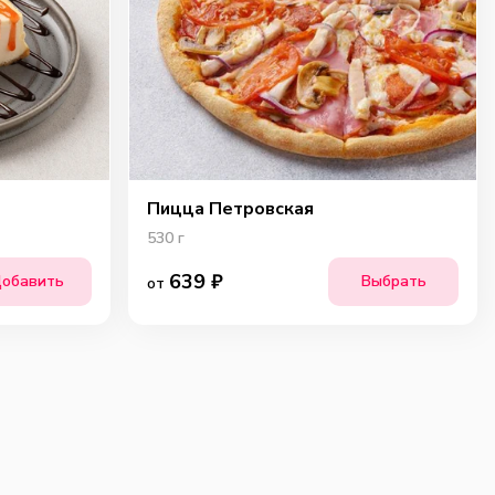
Пицца Петровская
530
г
639
₽
обавить
Выбрать
от