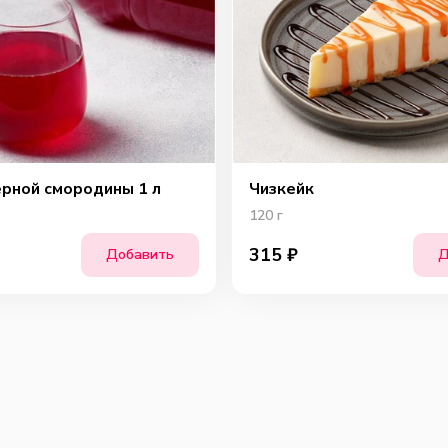
ёрной смородины 1 л
Чизкейк
120
г
315
₽
Добавить
Д