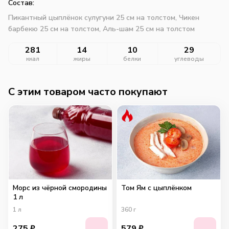
Состав:
Пикантный цыплёнок сулугуни 25 см на толстом,
Чикен
барбекю 25 см на толстом,
Аль-шам 25 см на толстом
281
14
10
29
ккал
жиры
белки
углеводы
C этим товаром часто покупают
Морс из чёрной смородины
Том Ям с цыплёнком
1 л
1
л
360
г
275
₽
579
₽