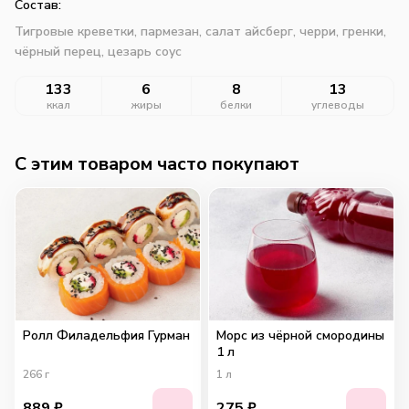
Состав:
Тигровые креветки, пармезан, салат айсберг, черри, гренки,
чёрный перец, цезарь соус
133
6
8
13
ккал
жиры
белки
углеводы
C этим товаром часто покупают
Ролл Филадельфия Гурман
Морс из чёрной смородины
1 л
266
г
1
л
889
₽
275
₽