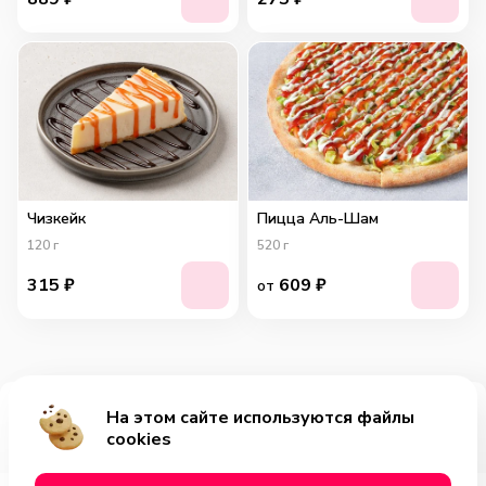
Чизкейк
Пицца Аль-Шам
120
г
520
г
315
₽
609
₽
от
На этом сайте используются файлы
Добавить за 569₽
cookies