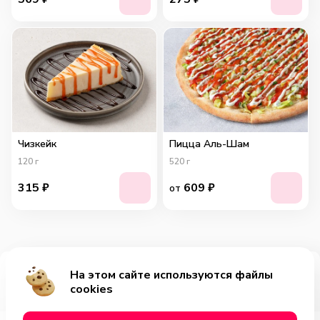
Чизкейк
Пицца Аль-Шам
120
г
520
г
315
₽
609
₽
от
На этом сайте используются файлы
Добавить за 699₽
cookies