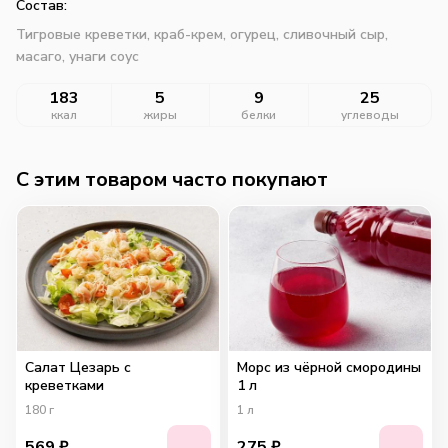
Состав:
Тигровые креветки, краб-крем, огурец, сливочный сыр,
масаго, унаги соус
183
5
9
25
ккал
жиры
белки
углеводы
C этим товаром часто покупают
Салат Цезарь с
Морс из чёрной смородины
креветками
1 л
180
г
1
л
569
₽
275
₽