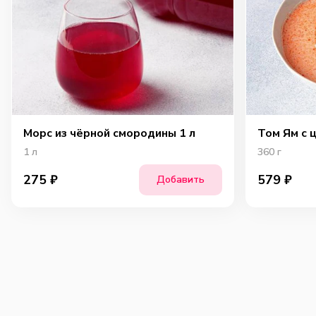
Морс из чёрной смородины 1 л
Том Ям с 
1
л
360
г
275
₽
579
₽
Добавить