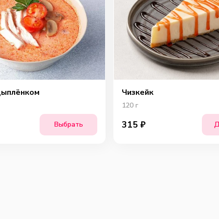
цыплёнком
Чизкейк
120
г
315
₽
Выбрать
Д