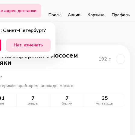
е адрес доставки
Поиск
Акции
Корзина
Профиль
: Санкт-Петербург?
Нет, изменить
 Калифорния с лососем
192
г
яки
:
терияки, краб-крем, авокадо, масаго
31
7
7
35
ал
жиры
белки
углеводы