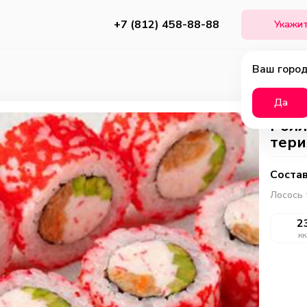
+7 (812) 458-88-88
Укажит
Ваш город
Да
Ролл
тери
Состав
Лосось 
2
кк