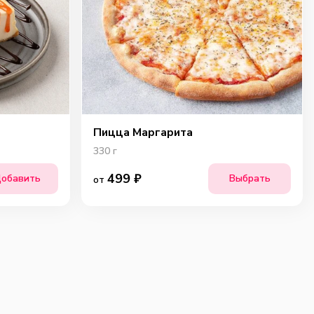
Пицца Маргарита
330
г
499
₽
обавить
Выбрать
от