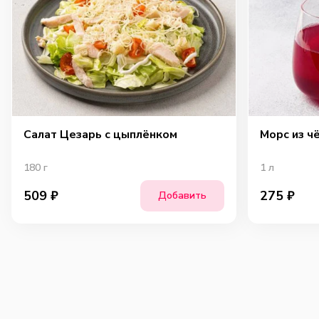
Салат Цезарь с цыплёнком
Морс из ч
180
г
1
л
509
₽
275
₽
Добавить