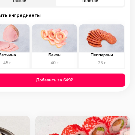
Тонкое
Толстое
ить ингредиенты
Ветчина
Бекон
Пепперони
45
г
40
г
25
г
99
₽
99
₽
99
₽
Добавить за 649₽
0
0
0
ичьи колбаски
Куриное филе
Помидоры
40
г
40
г
40
г