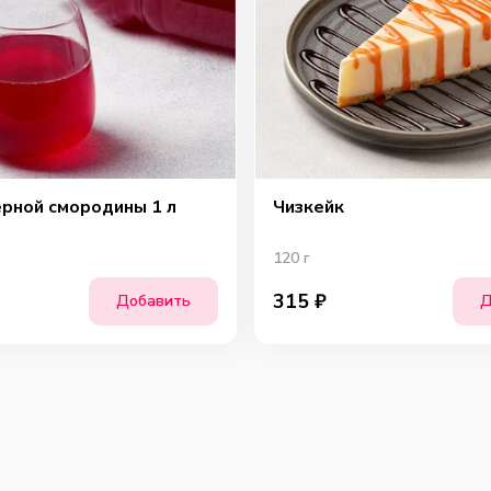
Ша
ёрной смородины 1 л
Чизкейк
120
г
315
₽
Добавить
Д
Сы