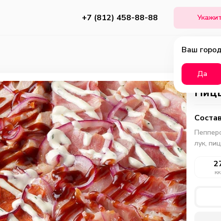
+7 (812) 458-88-88
Укажит
Ваш город
Да
Пицц
Состав
Пепперо
лук, пи
2
кк