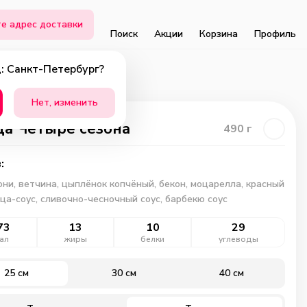
е адрес доставки
Поиск
Акции
Корзина
Профиль
: Санкт-Петербург?
Нет, изменить
а Четыре сезона
490
г
:
ни, ветчина, цыплёнок копчёный, бекон, моцарелла, красный
цца-соус, сливочно-чесночный соус, барбекю соус
73
13
10
29
ал
жиры
белки
углеводы
25 см
30 см
40 см