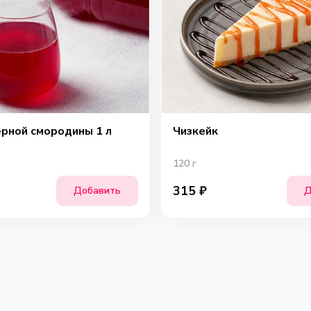
ёрной смородины 1 л
Чизкейк
120
г
315
₽
Добавить
Д