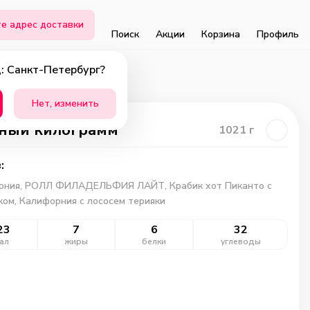
е адрес доставки
Поиск
Акции
Корзина
Профиль
: Санкт-Петербург?
Нет, изменить
ный килограмм
1021
г
:
рния, РОЛЛ ФИЛАДЕЛЬФИЯ ЛАЙТ, Крабик хот Пиканто с
ом, Калифорния с лососем терияки
23
7
6
32
ал
жиры
белки
углеводы