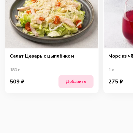
Салат Цезарь с цыплёнком
Морс из ч
180
г
1
л
509
₽
275
₽
Добавить