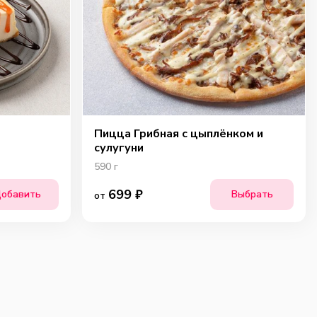
Пицца Грибная с цыплёнком и
сулугуни
590
г
699
₽
обавить
Выбрать
от