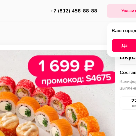
+7 (812) 458-88-88
Укажит
Ваш город
Да
Вкус
Состав
Калифо
цыплёнк
2
кк