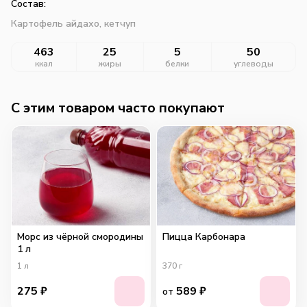
Состав:
Картофель айдахо, кетчуп
463
25
5
50
ккал
жиры
белки
углеводы
C этим товаром часто покупают
Морс из чёрной смородины
Пицца Карбонара
1 л
1
л
370
г
275
₽
589
₽
от