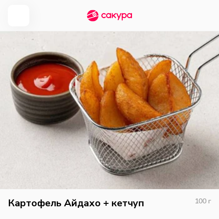
Картофель Айдахо + кетчуп
100
г