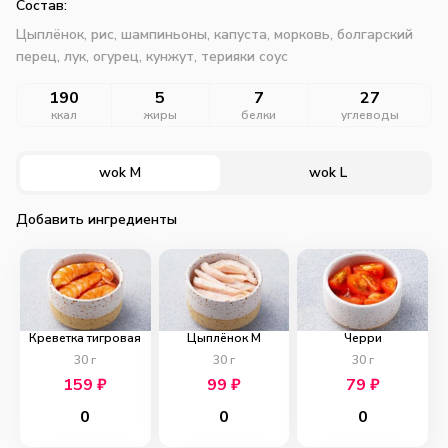
Состав:
Цыплёнок, рис, шампиньоны, капуста, морковь, болгарский
перец, лук, огурец, кунжут, терияки соус
190
5
7
27
ккал
жиры
белки
углеводы
wok M
wok L
Добавить ингредиенты
Креветка тигровая
Цыплёнок M
Черри
30
г
30
г
30
г
159
₽
99
₽
79
₽
0
0
0