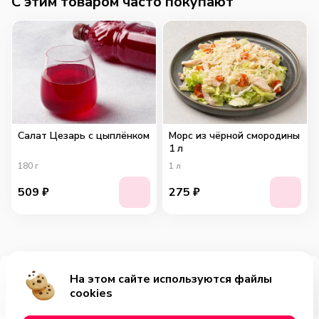
C этим товаром часто покупают
Салат Цезарь с цыплёнком
Морс из чёрной смородины
1 л
180
г
1
л
509
₽
275
₽
На этом сайте используются файлы
Добавить за 419₽
cookies