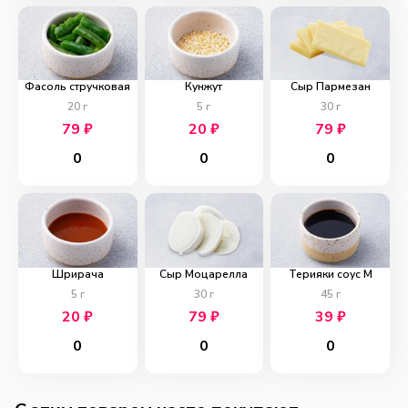
Фасоль стручковая
Кунжут
Сыр Пармезан
20
г
5
г
30
г
79
₽
20
₽
79
₽
0
0
0
Шрирача
Сыр Моцарелла
Терияки соус M
5
г
30
г
45
г
20
₽
79
₽
39
₽
0
0
0