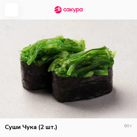
Суши Чука (2 шт.)
60
г