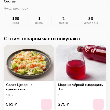
Состав:
Чука, рис, нори
169
1
2
33
ккал
жиры
белки
углеводы
C этим товаром часто покупают
Салат Цезарь с
Морс из чёрной смородины
креветками
1 л
180
г
1
л
569
₽
275
₽