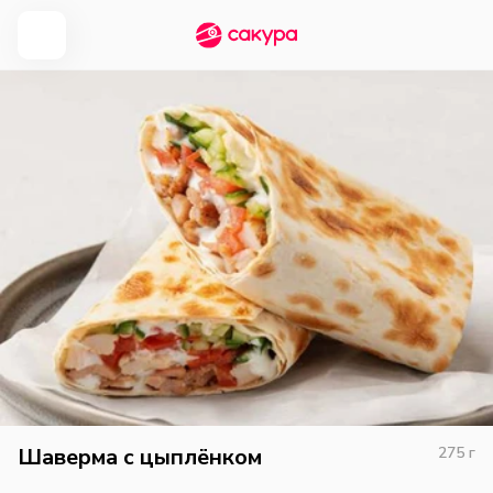
Шаверма с цыплёнком
275
г