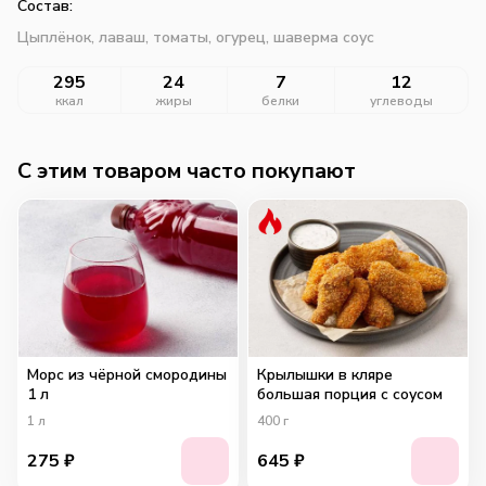
Состав:
Цыплёнок, лаваш, томаты, огурец, шаверма соус
295
24
7
12
ккал
жиры
белки
углеводы
C этим товаром часто покупают
Морс из чёрной смородины
Крылышки в кляре
1 л
большая порция с соусом
1
л
400
г
275
₽
645
₽