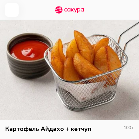
Картофель Айдахо + кетчуп
100
г