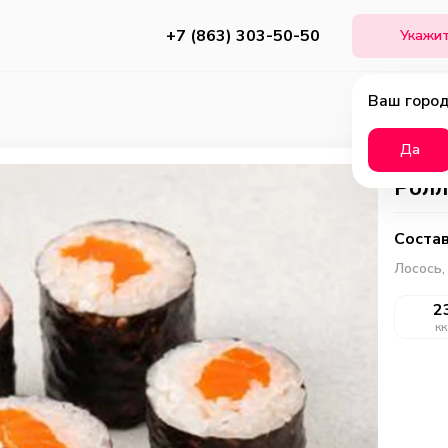
+7 (863) 303-50-50
Укажит
Ваш город
Да
Ролл
Состав
Лосось,
2
кк