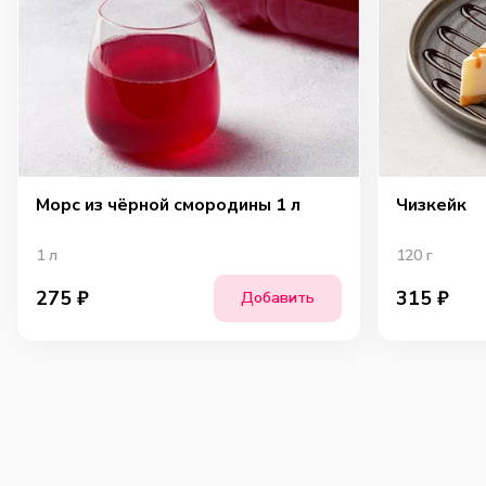
Морс из чёрной смородины 1 л
Чизкейк
1
л
120
г
275
₽
315
₽
Добавить