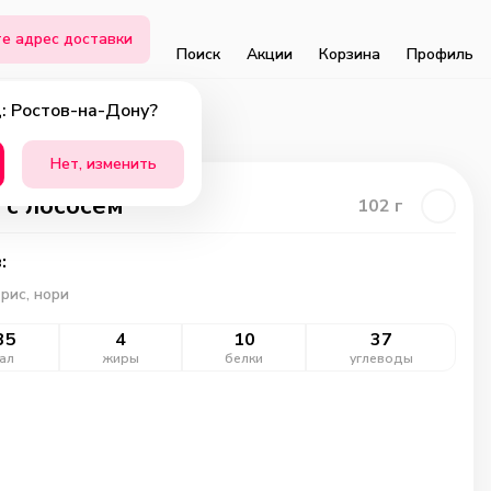
е адрес доставки
Поиск
Акции
Корзина
Профиль
: Ростов-на-Дону?
Нет, изменить
 с лососем
102
г
:
 рис, нори
35
4
10
37
ал
жиры
белки
углеводы