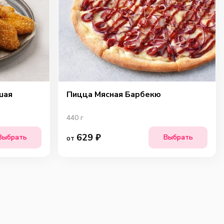
шая
Пицца Мясная Барбекю
440
г
629
₽
Выбрать
Выбрать
от