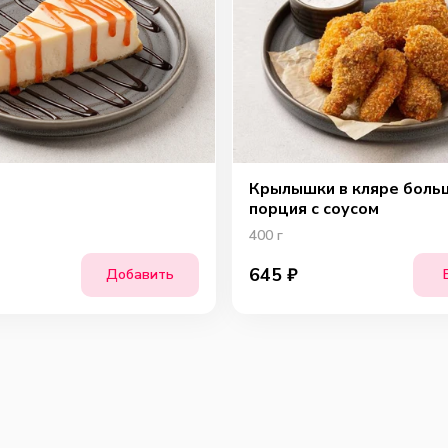
Крылышки в кляре боль
порция с соусом
400
г
645
₽
Добавить