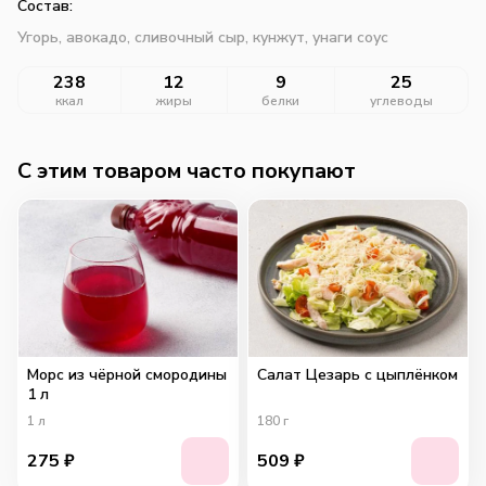
Состав:
Угорь, авокадо, сливочный сыр, кунжут, унаги соус
238
12
9
25
ккал
жиры
белки
углеводы
C этим товаром часто покупают
Морс из чёрной смородины
Салат Цезарь с цыплёнком
1 л
1
л
180
г
275
₽
509
₽