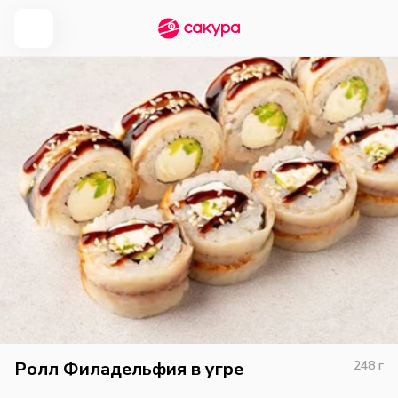
Ролл Филадельфия в угре
248
г