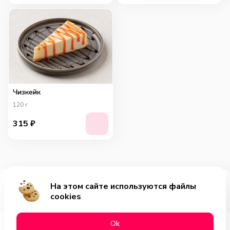
Чизкейк
120
г
315
₽
На этом сайте используются файлы
Добавить за 789₽
cookies
Оk