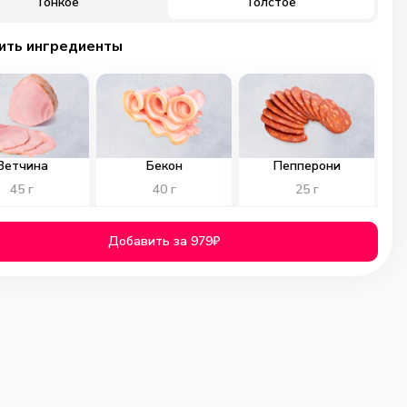
Тонкое
Толстое
ить ингредиенты
Ветчина
Бекон
Пепперони
45
г
40
г
25
г
99
₽
99
₽
99
₽
Добавить за 979₽
0
0
0
ичьи колбаски
Куриное филе
Помидоры
40
г
40
г
40
г