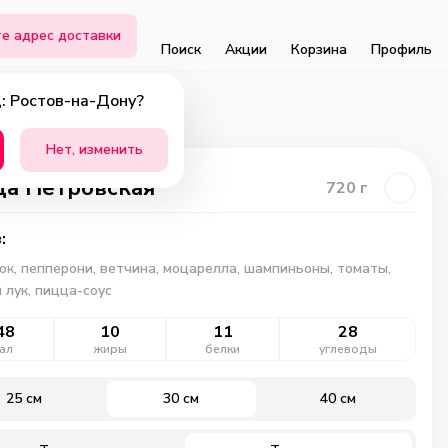
е адрес доставки
Поиск
Акции
Корзина
Профиль
: Ростов-на-Дону?
Нет, изменить
а Петровская
720
г
:
к, пепперони, ветчина, моцарелла, шампиньоны, томаты,
 лук, пицца-соус
48
10
11
28
ал
жиры
белки
углеводы
25 см
30 см
40 см