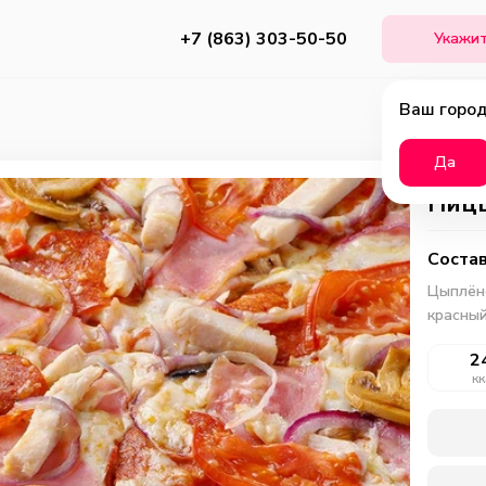
+7 (863) 303-50-50
Укажит
Ваш город
Да
Пицц
Состав
Цыплёно
красный
2
кк