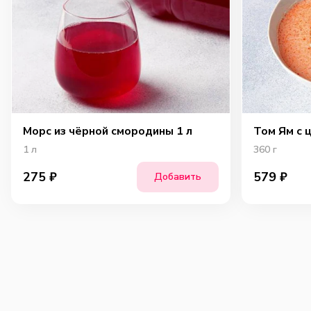
Морс из чёрной смородины 1 л
Том Ям с 
1
л
360
г
275
₽
579
₽
Добавить