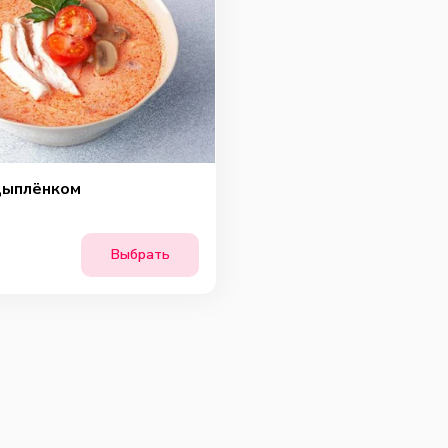
Ша
цыплёнком
Выбрать
Сы