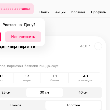
е адрес доставки
Поиск
Акции
Корзина
Профиль
: Ростов-на-Дону?
Нет, изменить
а Маргарита
410
г
:
ла, пармезан, базилик, пицца-соус
43
12
11
48
ал
жиры
белки
углеводы
25 см
30 см
40 см
Тонкое
Толстое