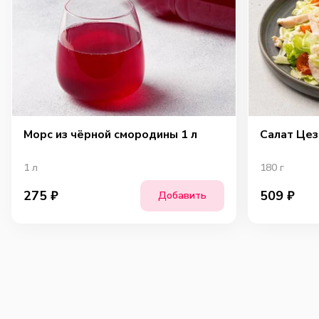
Морс из чёрной смородины 1 л
Салат Цез
1
л
180
г
275
₽
509
₽
Добавить