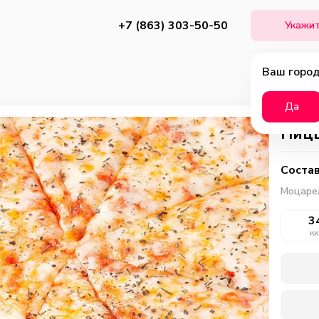
+7 (863) 303-50-50
Укажит
Ваш город
Да
Пицц
Состав
Моцарел
3
кк