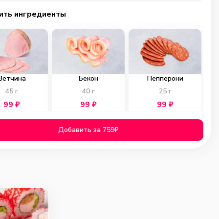
ить ингредиенты
Ветчина
Бекон
Пепперони
45
г
40
г
25
г
99
₽
99
₽
99
₽
0
0
0
Добавить за 759₽
ичьи колбаски
Куриное филе
Помидоры
40
г
40
г
40
г
99
₽
119
₽
69
₽