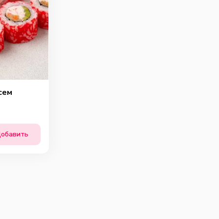
0
0
0
мпиньоны
Перец халапеньо
Лук красный
сем
25
г
10
г
20
г
69
₽
39
₽
39
₽
0
0
0
обавить
р пармезан
Сыр моцарелла
Грибной соус
20
г
30
г
50
г
69
₽
85
₽
79
₽