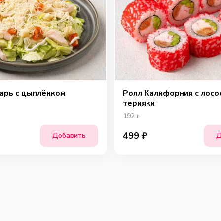
Ша
арь с цыплёнком
Ролл Калифорния с лосо
терияки
192
г
499
₽
Добавить
Д
Сы