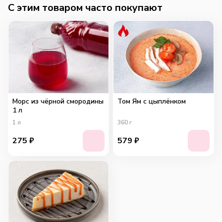
C этим товаром часто покупают
Морс из чёрной смородины
Том Ям с цыплёнком
1 л
1
л
360
г
275
₽
579
₽