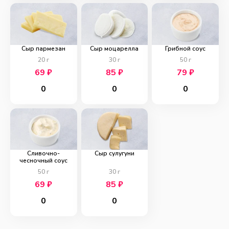
Сыр пармезан
Сыр моцарелла
Грибной соус
20
г
30
г
50
г
69
₽
85
₽
79
₽
0
0
0
Сливочно-
Сыр сулугуни
чесночный соус
50
г
30
г
69
₽
85
₽
0
0