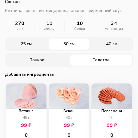
Состав:
Ветчина, креветки, моцарелла, ананас, фирменный соус
270
11
10
34
ккал
жиры
белки
углеводы
25 см
30 см
40 см
Тонкое
Толстое
Добавить ингредиенты
Ветчина
Бекон
Пепперони
45
г
40
г
25
г
99
₽
99
₽
99
₽
0
0
0