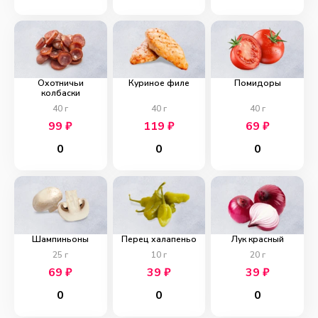
Охотничьи
Куриное филе
Помидоры
колбаски
40
г
40
г
40
г
99
₽
119
₽
69
₽
0
0
0
Шампиньоны
Перец халапеньо
Лук красный
25
г
10
г
20
г
69
₽
39
₽
39
₽
0
0
0