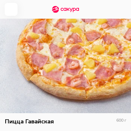
Пицца Гавайская
600
г