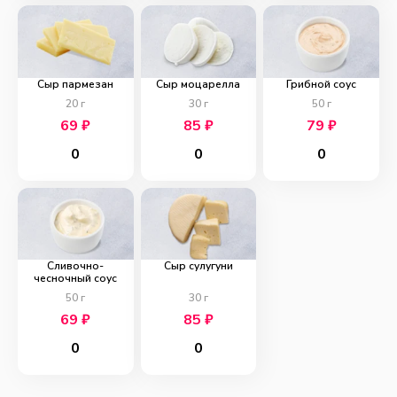
Сыр пармезан
Сыр моцарелла
Грибной соус
20
г
30
г
50
г
69
₽
85
₽
79
₽
0
0
0
Сливочно-
Сыр сулугуни
чесночный соус
50
г
30
г
69
₽
85
₽
0
0