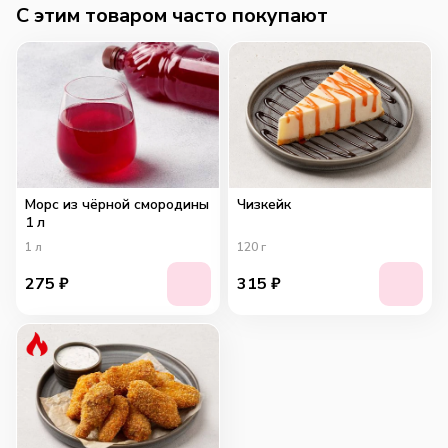
C этим товаром часто покупают
Морс из чёрной смородины
Чизкейк
1 л
1
л
120
г
275
₽
315
₽