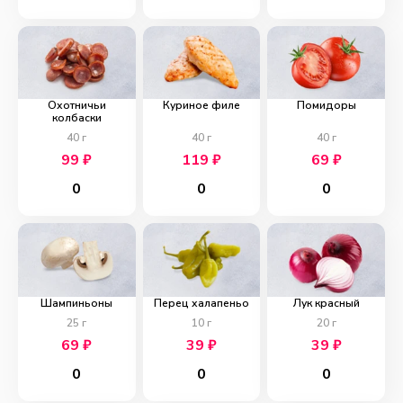
Охотничьи
Куриное филе
Помидоры
колбаски
40
г
40
г
40
г
99
₽
119
₽
69
₽
0
0
0
Шампиньоны
Перец халапеньо
Лук красный
25
г
10
г
20
г
69
₽
39
₽
39
₽
0
0
0