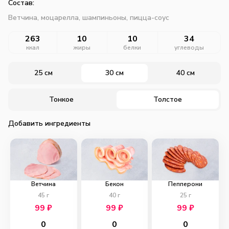
Состав:
Ветчина, моцарелла, шампиньоны, пицца-соус
263
10
10
34
ккал
жиры
белки
углеводы
25 см
30 см
40 см
Тонкое
Толстое
Добавить ингредиенты
Ветчина
Бекон
Пепперони
45
г
40
г
25
г
99
₽
99
₽
99
₽
0
0
0