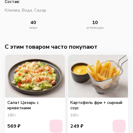
Состав:
Клюква,
Вода,
Сахар
40
10
ккал
углеводы
C этим товаром часто покупают
Салат Цезарь с
Картофель фри + сырный
креветками
соус
180
г
100
г
569
₽
249
₽