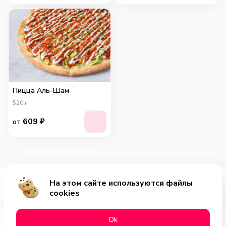
Пицца Аль-Шам
520
г
609
₽
от
На этом сайте используются файлы
Добавить за 215₽
cookies
Оk