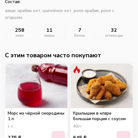
Состав:
аяши, крабик хот, цыплёнок хот, ролл крабик, ролл с
огурцом,
258
11
7
32
ккал
жиры
белки
углеводы
C этим товаром часто покупают
Морс из чёрной смородины
Крылышки в кляре
1 л
большая порция с соусом
1
л
400
г
275
₽
645
₽