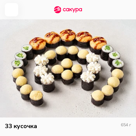
33 кусочка
654
г