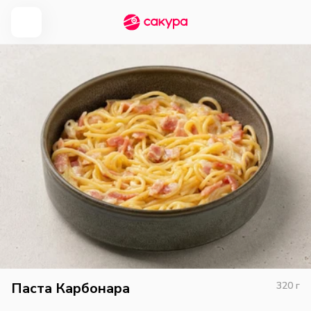
Паста Карбонара
320
г