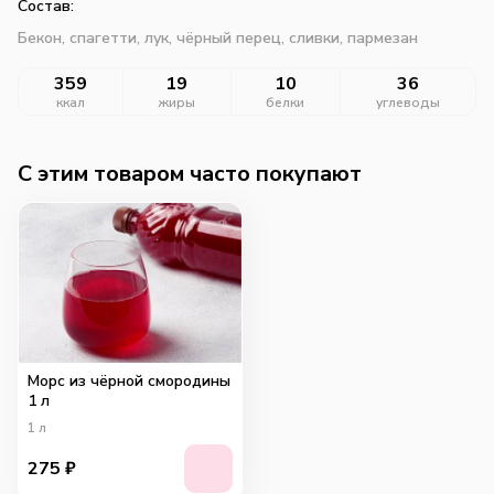
Состав:
Бекон, спагетти, лук, чёрный перец, сливки, пармезан
359
19
10
36
ккал
жиры
белки
углеводы
C этим товаром часто покупают
Морс из чёрной смородины
1 л
1
л
275
₽