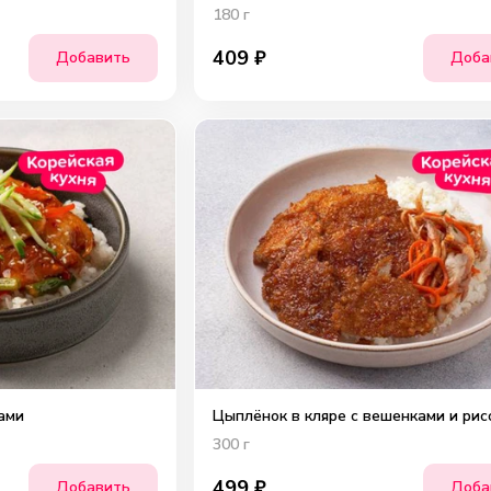
180
г
409
₽
Добавить
Доба
ами
Цыплёнок в кляре с вешенками и рис
300
г
499
₽
Добавить
Доба