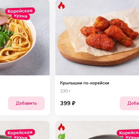
Крылышки по-корейски
230
г
399
₽
Добавить
Доба