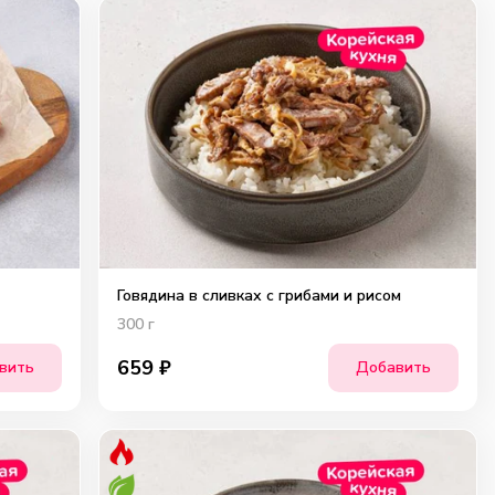
Говядина в сливках с грибами и рисом
300
г
659
₽
вить
Добавить