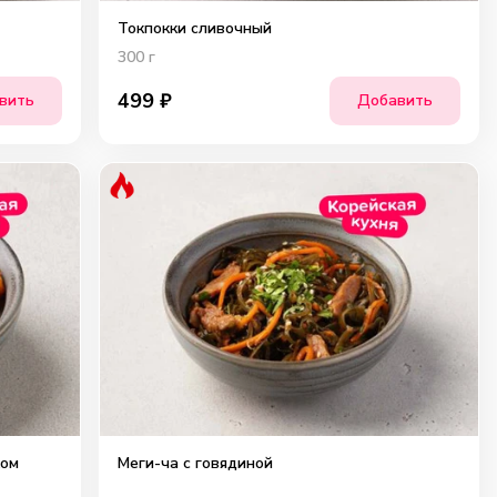
Токпокки сливочный
300
г
499
₽
вить
Добавить
ком
Меги-ча с говядиной