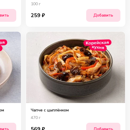
100
г
259
₽
вить
Добавить
ом
Чапче с цыплёнком
470
г
569
₽
вить
Добавить