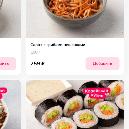
Салат с грибами вешенками
100
г
259
₽
вить
Добавить