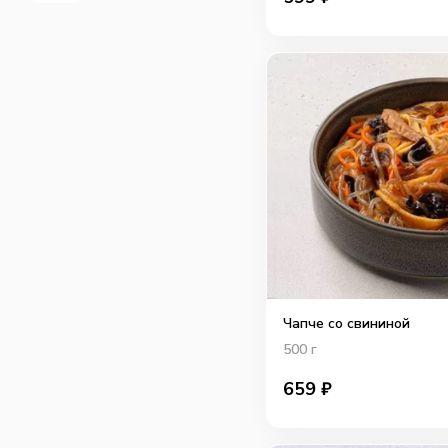
Чапче со свининой
500
г
659
₽