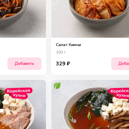
Салат Кимчи
100
г
329
₽
Добавить
Доба