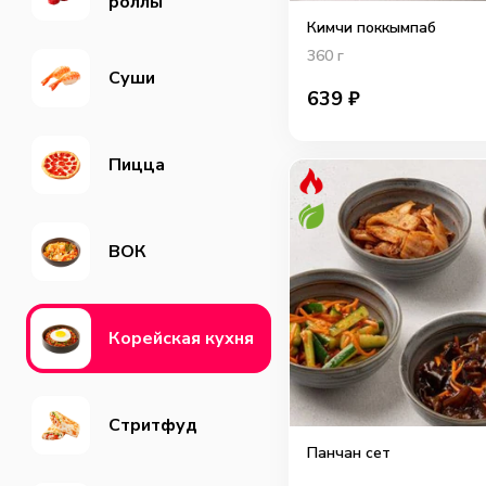
роллы
Кимчи поккымпаб
360
г
Суши
639
₽
Пицца
ВОК
Корейская кухня
Cтритфуд
Панчан сет