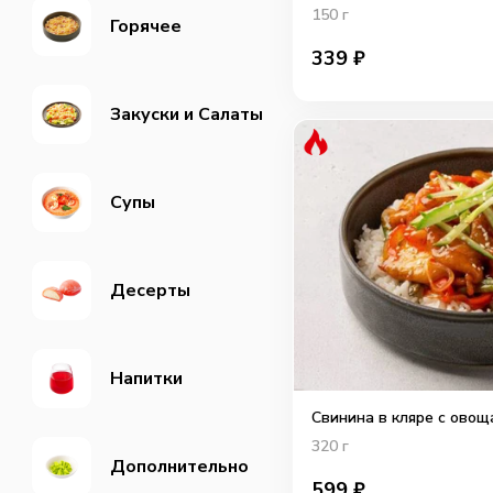
150
г
Горячее
339
₽
Закуски и Салаты
Супы
Десерты
Напитки
Свинина в кляре с овощ
320
г
Дополнительно
599
₽