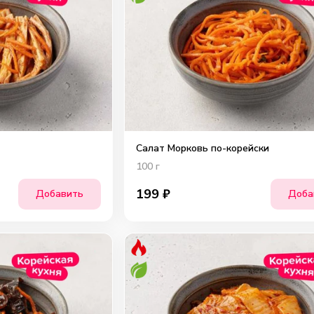
Салат Морковь по-корейски
100
г
199
₽
Добавить
Доба