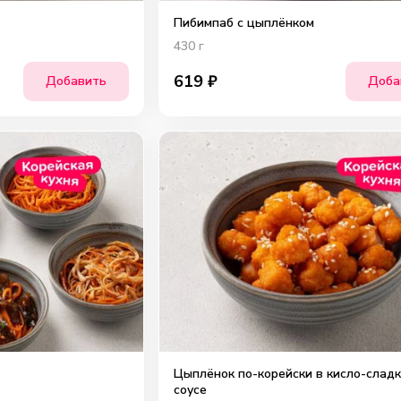
Пибимпаб с цыплёнком
430
г
619
₽
Добавить
Доба
Цыплёнок по-корейски в кисло-слад
соусе