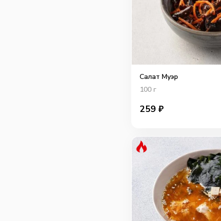
Салат Муэр
100
г
259
₽