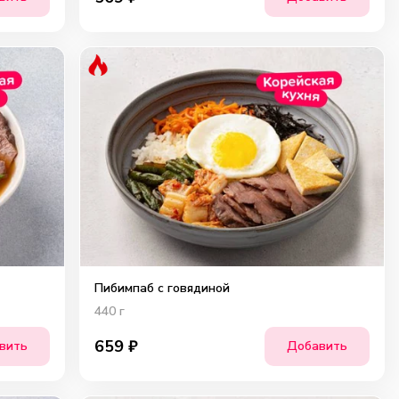
Пибимпаб с говядиной
440
г
659
₽
вить
Добавить