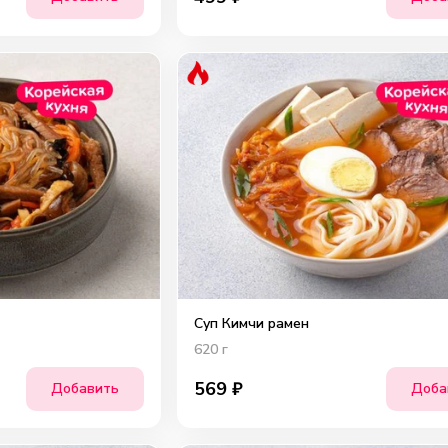
Суп Кимчи рамен
620
г
569
₽
Добавить
Доба