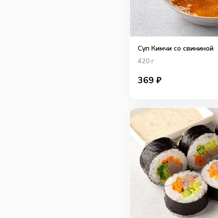
Суп Кимчи со свининой
420
г
369
₽