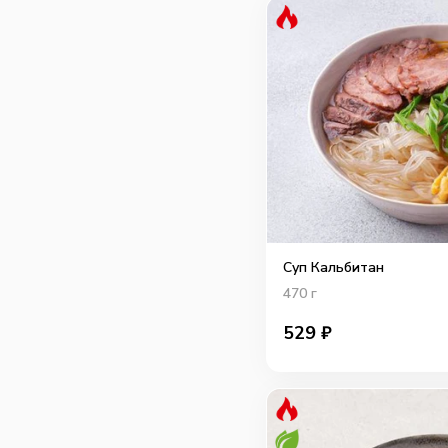
Суп Кальбитан
470
г
529
₽