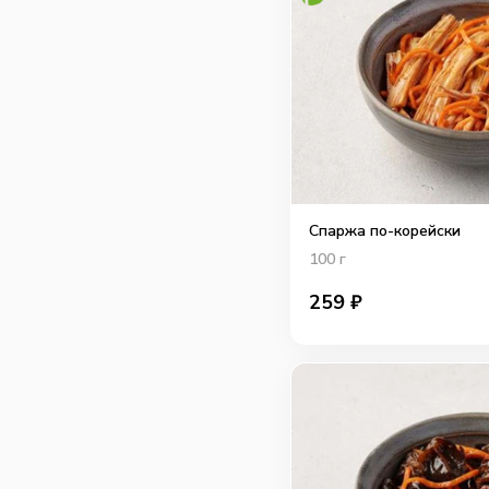
Спаржа по-корейски
100
г
259
₽