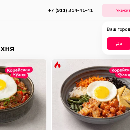
+7 (911) 314-41-41
Укажит
Ваш город
я
Да
ухня