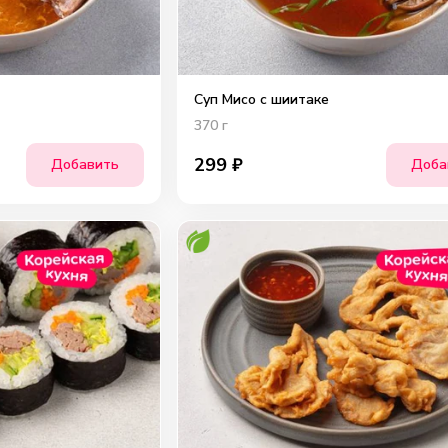
Суп Мисо с шиитаке
370
г
299
₽
Добавить
Доба