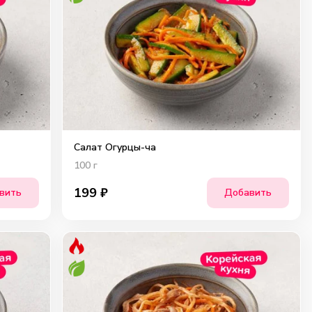
Салат Огурцы-ча
100
г
199
₽
вить
Добавить