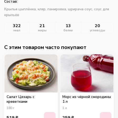
Состав:
Крылья цыплёнка, кляр, панировка, шрирача соус, соус для
крыльев
322
21
13
20
ккал
жиры
белки
углеводы
C этим товаром часто покупают
Салат Цезарь с
Морс из чёрной смородины
креветками
1 л
180
г
1
л
519
₽
259
₽