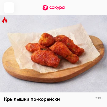
Крылышки по-корейски
230
г