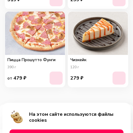
Пицца Прошутто Фунги
Чизкейк
390
г
120
г
479
₽
279
₽
от
На этом сайте используются файлы
Добавить за 399₽
cookies