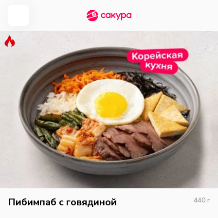
Пибимпаб с говядиной
440
г