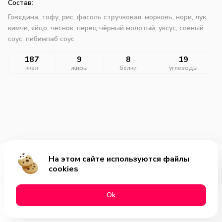
Состав:
Говядина, тофу, рис, фасоль стручковая, морковь, нори, лук,
кимчи, яйцо, чеснок, перец чёрный молотый, уксус, соевый
соус, пибимпаб соус
187
9
8
19
ккал
жиры
белки
углеводы
На этом сайте используются файлы
Добавить за 659₽
cookies
Оk
Меню
Акции
Профиль
Корзина