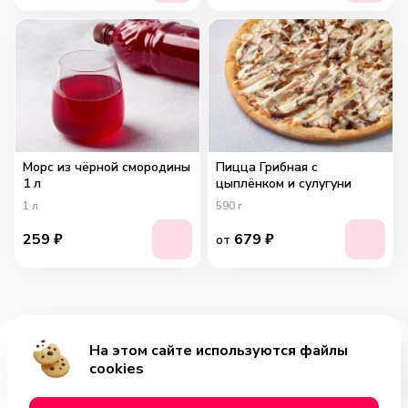
Морс из чёрной смородины
Пицца Грибная с
1 л
цыплёнком и сулугуни
1
л
590
г
259
₽
679
₽
от
На этом сайте используются файлы
Добавить за 599₽
cookies